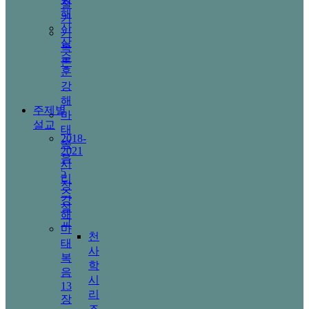
절
해
기
산
기
상
독
수
론
훈
강
해
주제별
마
설교
태
2018-
복
2021
음
시
5
리
장
즈
강
설
해
교
마
천
태
사
복
학
음
시
13
리
장
즈