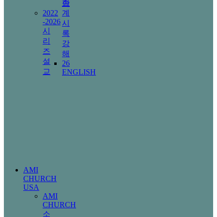
한
속
2022
계
-2026
시
시
록
리
강
즈
해
설
26
교
ENGLISH
AMI
CHURCH
USA
AMI
CHURCH
소