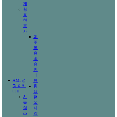
개
황
용
현
목
사
미
주
복
음
방
송
인
터
AMI 성
뷰
경 아카
황
데미
용
하
현
늘
목
의
사
조
칼