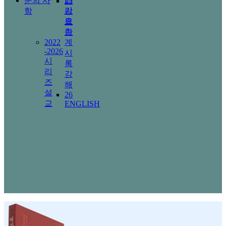
문의 사
리
25
기
항
랑
요
족
한
속
2022
계
-2026
시
시
록
리
강
즈
해
설
26
교
ENGLISH