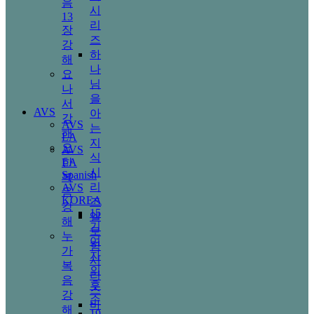
음
시
13
리
장
즈
강
하
해
나
요
님
나
을
서
AVS
아
강
AVS
는
해
LA
지
요
AVS
식
한
LA
시
Spanish
복
리
AVS
음
KOREA
즈
강
15
엘
해
기
로
누
여
힘
가
자
시
복
의
리
음
후
즈
강
손
바
해
19