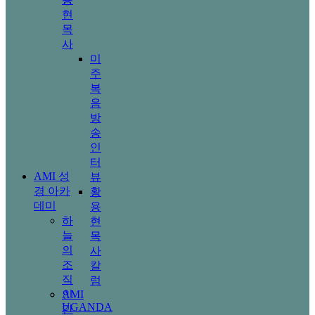
현
목
사
미
주
복
음
방
송
인
터
AMI 성
뷰
경 아카
황
데미
용
하
현
늘
목
의
사
조
칼
직
럼
AMI
인
UGANDA
간