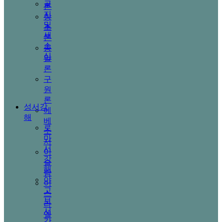
공
론
지
창
및
조
새
론
소
종
식
말
론
구
원
론
성서강
에
해
베
로
소
마
서
서
이
강
슬
해
람
야
이
고
스
보
라
서
엘
강