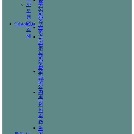
울
사
기
시
도
산
리
행
상
즈
전
Cristología
수
저
강
훈
주
해
21
와
기
복
이
시
세
리
상
즈
과
성
저
탄,
세
송
상
구
23
영
기
신
선
시
지
리
서
즈
17
아
권