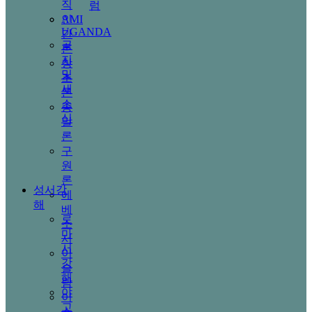
직
럼
AMI
인
UGANDA
간
공
론
지
창
및
조
새
론
소
종
식
말
론
구
원
론
성서강
에
해
베
로
소
마
서
서
이
강
슬
해
람
야
이
고
스