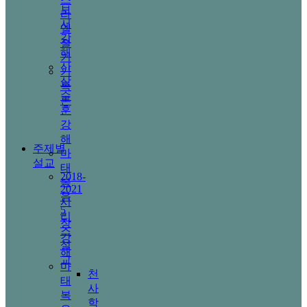
보
라
서
엘
강
절
해
기
산
기
상
독
수
론
훈
강
해
주제별
마
설교
태
2018-
복
2021
음
시
5
리
장
즈
강
설
해
교
마
천
태
사
복
학