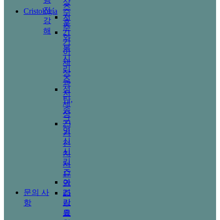
상
즈
전
Cristología
수
저
강
훈
주
해
21
와
기
복
이
시
세
리
상
즈
과
성
저
탄,
세
송
상
구
23
영
기
신
선
시
지
리
서
즈
17
아
권
문의 사
리
25
기
항
랑
요
족