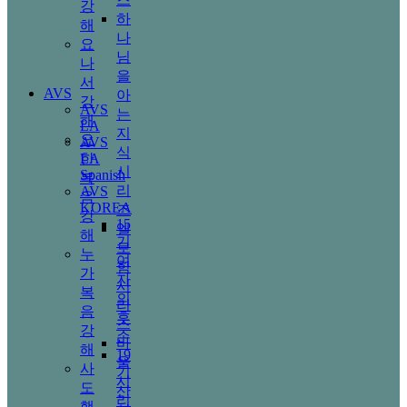
강
하
해
나
요
님
나
을
서
AVS
아
강
AVS
는
해
LA
지
요
AVS
식
한
LA
시
Spanish
복
리
AVS
음
KOREA
즈
강
15
엘
해
기
로
누
여
힘
가
자
시
복
의
리
음
후
즈
강
손
바
해
19
울
사
기
시
도
산
리
행