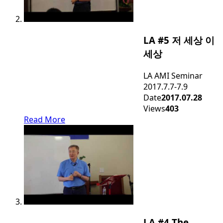
LA #5 저 세상 이
세상
LA AMI Seminar
2017.7.7-7.9
Date
2017.07.28
Views
403
Read More
LA #4 The