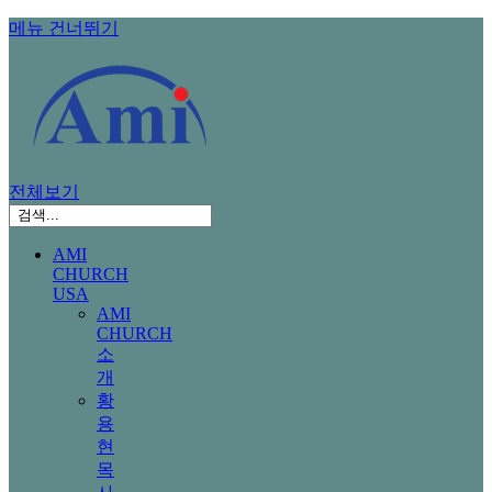
메뉴 건너뛰기
전체보기
AMI
CHURCH
USA
AMI
CHURCH
소
개
황
용
현
목