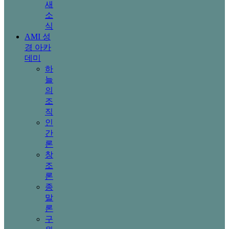
새
소
식
AMI 성
경 아카
데미
하
늘
의
조
직
인
간
론
창
조
론
종
말
론
구