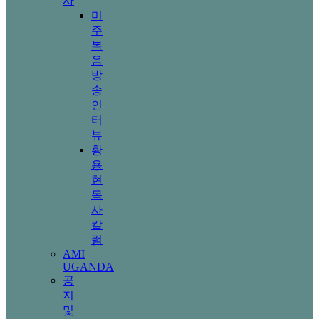
사
미
주
복
음
방
송
인
터
뷰
황
용
현
목
사
칼
럼
AMI
UGANDA
공
지
및