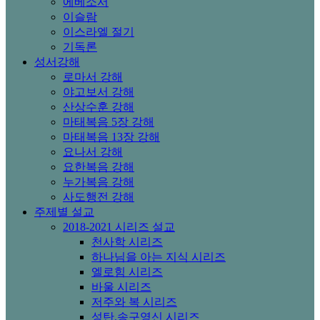
에베소서
이슬람
이스라엘 절기
기독론
성서강해
로마서 강해
야고보서 강해
산상수훈 강해
마태복음 5장 강해
마태복음 13장 강해
요나서 강해
요한복음 강해
누가복음 강해
사도행전 강해
주제별 설교
2018-2021 시리즈 설교
천사학 시리즈
하나님을 아는 지식 시리즈
엘로힘 시리즈
바울 시리즈
저주와 복 시리즈
성탄,송구영신 시리즈