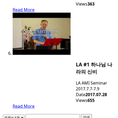
Views
363
Read More
LA #1 하나님 나
라의 신비
LA AMI Seminar
2017.7.7-7.9
Date
2017.07.28
Views
655
Read More
검색