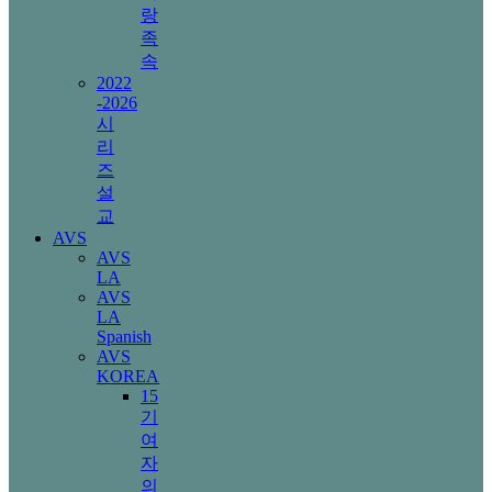
랑
족
속
2022
-2026
시
리
즈
설
교
AVS
AVS
LA
AVS
LA
Spanish
AVS
KOREA
15
기
여
자
의