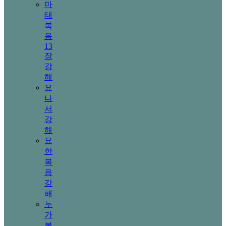
마
태
복
음
13
장
강
해
요
나
서
강
해
요
한
복
음
강
해
누
가
복