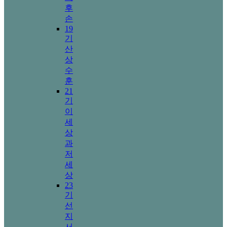
후
손
19
기
산
상
수
훈
21
기
이
세
상
과
저
세
상
23
기
선
지
서