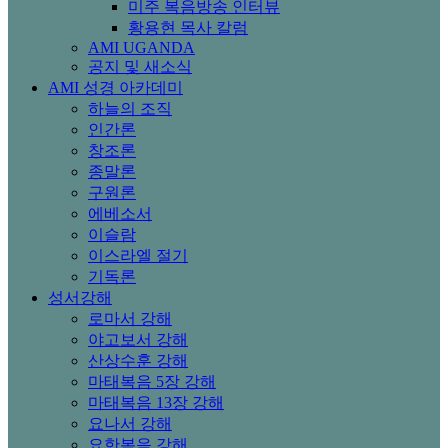
미주 복음방송 인터뷰
황용현 목사 칼럼
AMI UGANDA
공지 및 새소식
AMI 성경 아카데미
하늘의 조직
인간론
창조론
종말론
구원론
에베소서
이슬람
이스라엘 절기
기독론
성서강해
로마서 강해
야고보서 강해
산상수훈 강해
마태복음 5장 강해
마태복음 13장 강해
요나서 강해
요한복음 강해