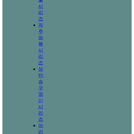
시
리
즈
저
주
와
복
시
리
즈
성
탄,
송
구
영
신
시
리
즈
아
리