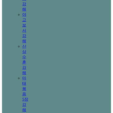
강
해
야
고
보
서
강
해
산
상
수
훈
강
해
마
태
복
음
5장
강
해