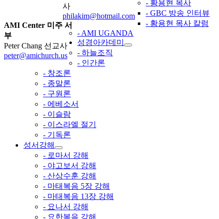
- 황용현 목사
사
- GBC 방송 인터뷰
philakim@hotmail.com
- 황용현 목사 칼럼
AMI Center 미주 서
- AMI UGANDA
부
성경아카데미
Peter Chang 선교사
- 하늘조직
peter@amichurch.us
- 인간론
- 창조론
- 종말론
- 구원론
- 에베소서
- 이슬람
- 이스라엘 절기
- 기독론
성서강해
- 로마서 강해
- 야고보서 강해
- 산상수훈 강해
- 마태복음 5장 강해
- 마태복음 13장 강해
- 요나서 강해
- 요한복음 강해