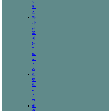
시
리
즈
하
나
님
을
아
는
지
식
시
리
즈
엘
로
힘
시
리
즈
바
울