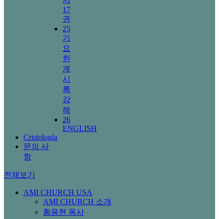
17
권
25
기
요
한
계
시
록
강
해
26
ENGLISH
Cristología
문의 사
항
전체보기
AMI CHURCH USA
AMI CHURCH 소개
황용현 목사