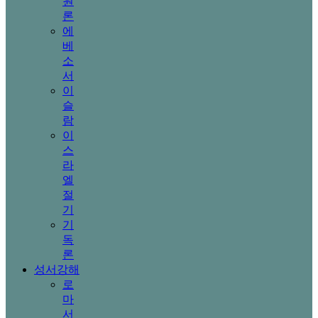
원
론
에
베
소
서
이
슬
람
이
스
라
엘
절
기
기
독
론
성서강해
로
마
서