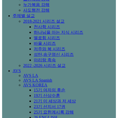
누가복음 강해
사도행전 강해
주제별 설교
2018-2021 시리즈 설교
천사학 시리즈
하나님을 아는 지식 시리즈
엘로힘 시리즈
바울 시리즈
저주와 복 시리즈
성탄,송구영신 시리즈
아리랑 족속
2022 -2026 시리즈 설교
AVS
AVS LA
AVS LA Spanish
AVS KOREA
15기 여자의 후손
19기 산상수훈
21기 이 세상과 저 세상
23기 선지서 17권
25기 요한계시록 강해
26 ENGLISH