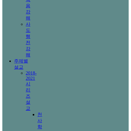
음
강
해
사
도
행
전
강
해
주제별
설교
2018-
2021
시
리
즈
설
교
천
사
학