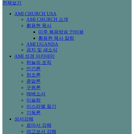
전체보기
AMI CHURCH USA
AMI CHURCH 소개
황용현 목사
미주 복음방송 인터뷰
황용현 목사 칼럼
AMI UGANDA
공지 및 새소식
AMI 성경 아카데미
하늘의 조직
인간론
창조론
종말론
구원론
에베소서
이슬람
이스라엘 절기
기독론
성서강해
로마서 강해
야고보서 강해