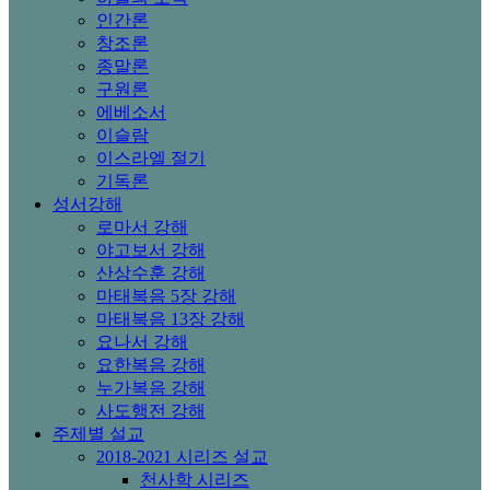
인간론
창조론
종말론
구원론
에베소서
이슬람
이스라엘 절기
기독론
성서강해
로마서 강해
야고보서 강해
산상수훈 강해
마태복음 5장 강해
마태복음 13장 강해
요나서 강해
요한복음 강해
누가복음 강해
사도행전 강해
주제별 설교
2018-2021 시리즈 설교
천사학 시리즈