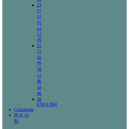
23
기
선
지
서
17
권
25
기
요
한
계
시
록
강
해
26
ENGLISH
Cristología
문의 사
항