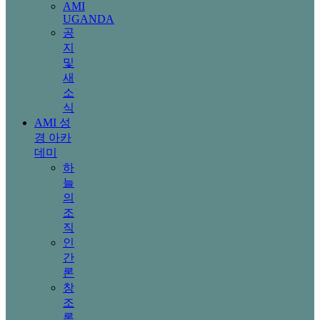
AMI
UGANDA
공
지
및
새
소
식
AMI 성
경 아카
데미
하
늘
의
조
직
인
간
론
창
조
론