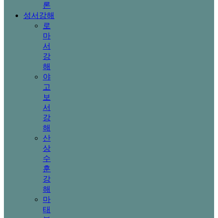
론
성서강해
로
마
서
강
해
야
고
보
서
강
해
산
상
수
훈
강
해
마
태