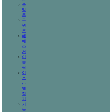
종
말
론
구
원
론
에
베
소
서
이
슬
람
이
스
라
엘
절
기
기
독