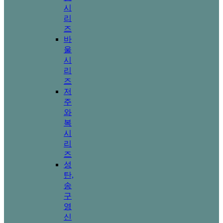
시
리
즈
바
울
시
리
즈
저
주
와
복
시
리
즈
성
탄,
송
구
영
신