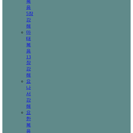
복
음
5장
강
해
마
태
복
음
13
장
강
해
요
나
서
강
해
요
한
복
음