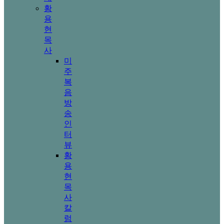
황
용
현
목
사
미
주
복
음
방
송
인
터
뷰
황
용
현
목
사
칼
럼