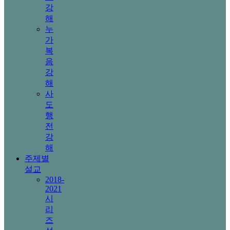
강
해
누
가
복
음
강
해
사
도
행
전
강
해
주제별
설교
2018-
2021
시
리
즈