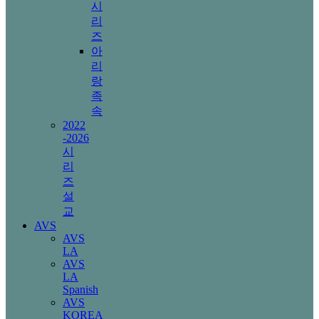
시
리
즈
아
리
랑
족
속
2022
-2026
시
리
즈
설
교
AVS
AVS
LA
AVS
LA
Spanish
AVS
KOREA