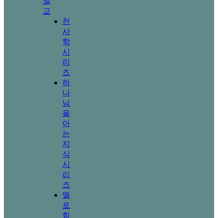
설
교
천
사
학
시
리
즈
하
나
님
을
아
는
지
식
시
리
즈
엘
로
힘