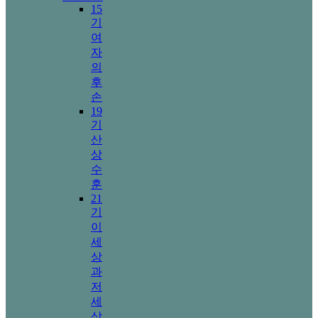
15
기
여
자
의
후
손
19
기
산
상
수
훈
21
기
이
세
상
과
저
세
상