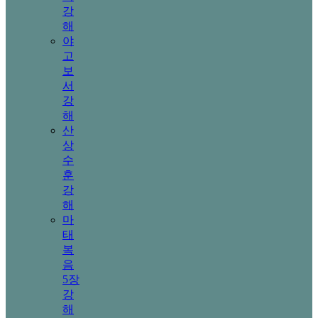
강
해
야
고
보
서
강
해
산
상
수
훈
강
해
마
태
복
음
5장
강
해