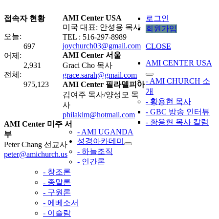
AMI Center USA
접속자 현황
로그인
미국 대표: 안성용 목사
회원가입
오늘:
TEL : 516-297-8989
joychurch03@gmail.com
697
CLOSE
AMI Center 서울
어제:
AMI CENTER USA
2,931
Graci Cho 목사
전체:
grace.sarah@gmail.com
- AMI CHURCH 소
975,123
AMI Center 필라델피아
개
김여주 목사/양성모 목
- 황용현 목사
사
- GBC 방송 인터뷰
philakim@hotmail.com
- 황용현 목사 칼럼
AMI Center 미주 서
- AMI UGANDA
부
성경아카데미
Peter Chang 선교사
- 하늘조직
peter@amichurch.us
- 인간론
- 창조론
- 종말론
- 구원론
- 에베소서
- 이슬람