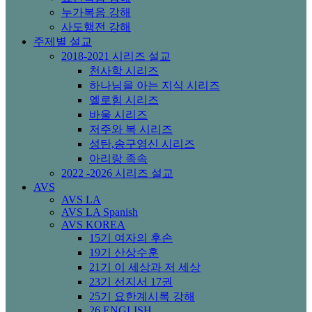
누가복음 강해
사도행전 강해
주제별 설교
2018-2021 시리즈 설교
천사학 시리즈
하나님을 아는 지식 시리즈
엘로힘 시리즈
바울 시리즈
저주와 복 시리즈
성탄,송구영신 시리즈
아리랑 족속
2022 -2026 시리즈 설교
AVS
AVS LA
AVS LA Spanish
AVS KOREA
15기 여자의 후손
19기 산상수훈
21기 이 세상과 저 세상
23기 선지서 17권
25기 요한계시록 강해
26 ENGLISH