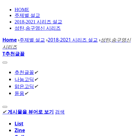
HOME
주제별 설교
2018-2021 시리즈 설교
성탄,송구영신 시리즈
Home
›
주제별 설교
›
2018-2021 시리즈 설교
›
성탄,송구영신
시리즈
T
추천글꼴
추천글꼴
✔
나눔고딕
✔
맑은고딕
✔
돋움
✔
✔
게시물을 뷰어로 보기
검색
List
Zine