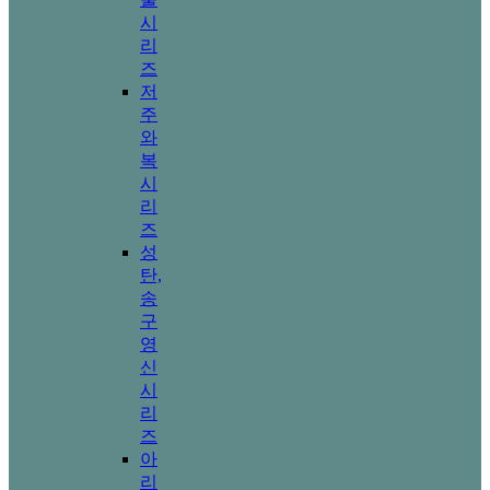
시
리
즈
저
주
와
복
시
리
즈
성
탄,
송
구
영
신
시
리
즈
아
리