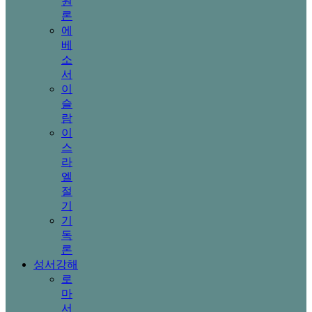
원
론
에
베
소
서
이
슬
람
이
스
라
엘
절
기
기
독
론
성서강해
로
마
서