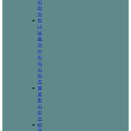
시
리
즈
하
나
님
을
아
는
지
식
시
리
즈
엘
로
힘
시
리
즈
바
울