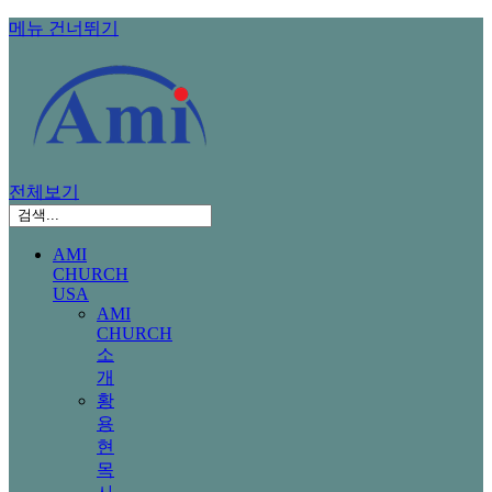
메뉴 건너뛰기
전체보기
AMI
CHURCH
USA
AMI
CHURCH
소
개
황
용
현
목