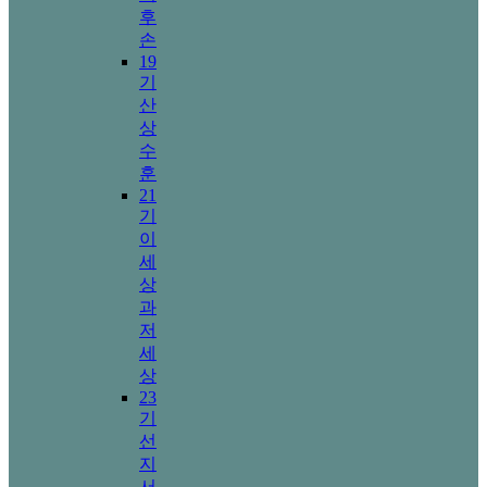
후
손
19
기
산
상
수
훈
21
기
이
세
상
과
저
세
상
23
기
선
지
서