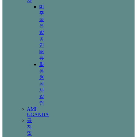
사
미
주
복
음
방
송
인
터
뷰
황
용
현
목
사
칼
럼
AMI
UGANDA
공
지
및