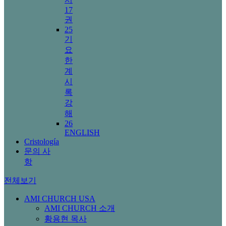
17
권
25
기
요
한
계
시
록
강
해
26
ENGLISH
Cristología
문의 사
항
전체보기
AMI CHURCH USA
AMI CHURCH 소개
황용현 목사