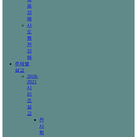
음
강
해
사
도
행
전
강
해
주제별
설교
2018-
2021
시
리
즈
설
교
천
사
학