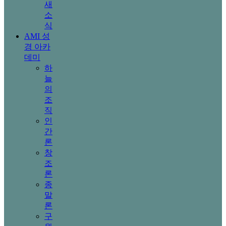
새
소
식
AMI 성
경 아카
데미
하
늘
의
조
직
인
간
론
창
조
론
종
말
론
구