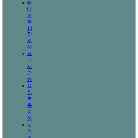
마
태
복
음
13
장
강
해
요
나
서
강
해
요
한
복
음
강
해
누
가
복