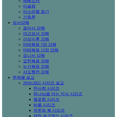
에베소서
이슬람
이스라엘 절기
기독론
성서강해
로마서 강해
야고보서 강해
산상수훈 강해
마태복음 5장 강해
마태복음 13장 강해
요나서 강해
요한복음 강해
누가복음 강해
사도행전 강해
주제별 설교
2018-2021 시리즈 설교
천사학 시리즈
하나님을 아는 지식 시리즈
엘로힘 시리즈
바울 시리즈
저주와 복 시리즈
성탄,송구영신 시리즈