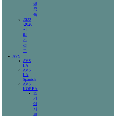
랑
족
속
2022
-2026
시
리
즈
설
교
AVS
AVS
LA
AVS
LA
Spanish
AVS
KOREA
15
기
여
자
의