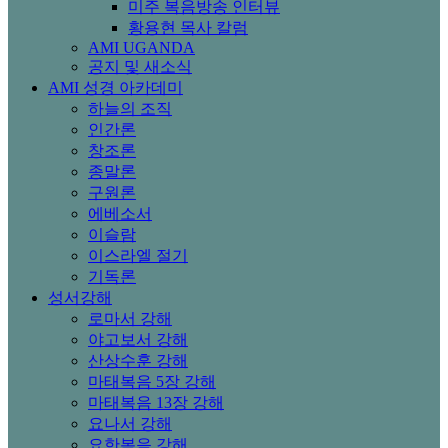
미주 복음방송 인터뷰
황용현 목사 칼럼
AMI UGANDA
공지 및 새소식
AMI 성경 아카데미
하늘의 조직
인간론
창조론
종말론
구원론
에베소서
이슬람
이스라엘 절기
기독론
성서강해
로마서 강해
야고보서 강해
산상수훈 강해
마태복음 5장 강해
마태복음 13장 강해
요나서 강해
요한복음 강해