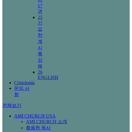
17
권
25
기
요
한
계
시
록
강
해
26
ENGLISH
Cristología
문의 사
항
전체보기
AMI CHURCH USA
AMI CHURCH 소개
황용현 목사