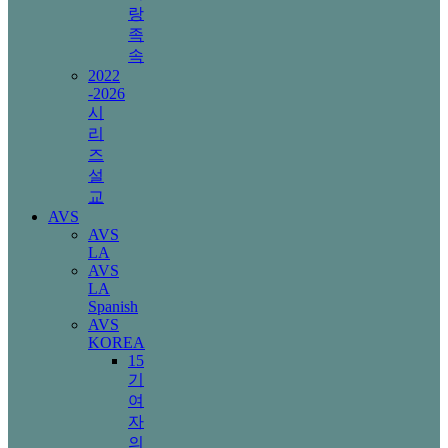
랑
족
속
2022
-2026
시
리
즈
설
교
AVS
AVS
LA
AVS
LA
Spanish
AVS
KOREA
15
기
여
자
의