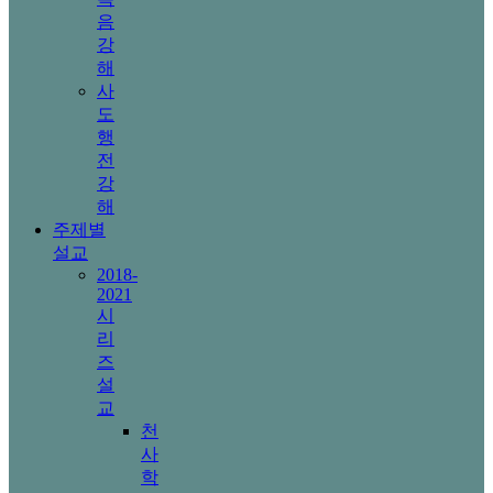
음
강
해
사
도
행
전
강
해
주제별
설교
2018-
2021
시
리
즈
설
교
천
사
학