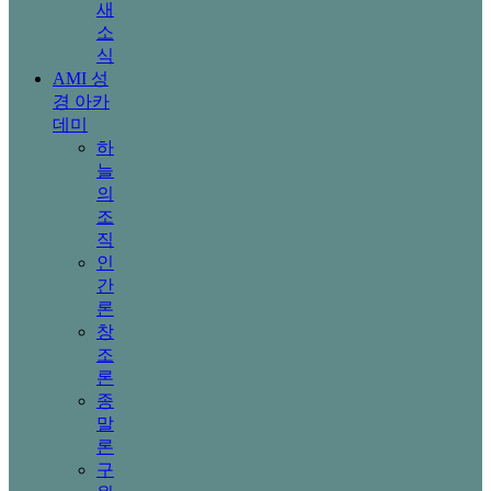
새
소
식
AMI 성
경 아카
데미
하
늘
의
조
직
인
간
론
창
조
론
종
말
론
구