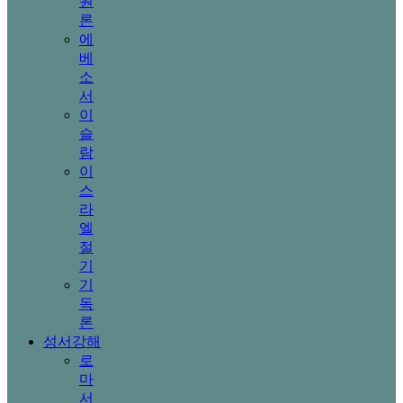
원
론
에
베
소
서
이
슬
람
이
스
라
엘
절
기
기
독
론
성서강해
로
마
서