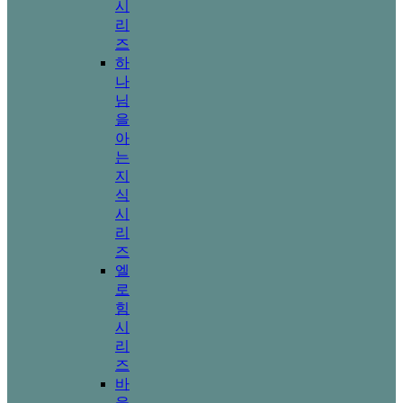
시
리
즈
하
나
님
을
아
는
지
식
시
리
즈
엘
로
힘
시
리
즈
바
울