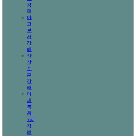
강
해
야
고
보
서
강
해
산
상
수
훈
강
해
마
태
복
음
5장
강
해