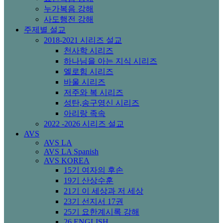
누가복음 강해
사도행전 강해
주제별 설교
2018-2021 시리즈 설교
천사학 시리즈
하나님을 아는 지식 시리즈
엘로힘 시리즈
바울 시리즈
저주와 복 시리즈
성탄,송구영신 시리즈
아리랑 족속
2022 -2026 시리즈 설교
AVS
AVS LA
AVS LA Spanish
AVS KOREA
15기 여자의 후손
19기 산상수훈
21기 이 세상과 저 세상
23기 선지서 17권
25기 요한계시록 강해
26 ENGLISH