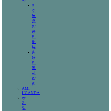
사
미
주
복
음
방
송
인
터
뷰
황
용
현
목
사
칼
럼
AMI
UGANDA
공
지
및