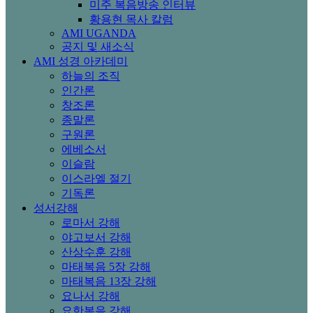
미주 복음방송 인터뷰
황용현 목사 칼럼
AMI UGANDA
공지 및 새소식
AMI 성경 아카데미
하늘의 조직
인간론
창조론
종말론
구원론
에베소서
이슬람
이스라엘 절기
기독론
성서강해
로마서 강해
야고보서 강해
산상수훈 강해
마태복음 5장 강해
마태복음 13장 강해
요나서 강해
요한복음 강해