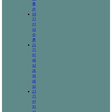
후
손
19
기
산
상
수
훈
21
기
이
세
상
과
저
세
상
23
기
선
지
서