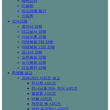
에베소서
이슬람
이스라엘 절기
기독론
성서강해
로마서 강해
야고보서 강해
산상수훈 강해
마태복음 5장 강해
마태복음 13장 강해
요나서 강해
요한복음 강해
누가복음 강해
사도행전 강해
주제별 설교
2018-2021 시리즈 설교
천사학 시리즈
하나님을 아는 지식 시리즈
엘로힘 시리즈
바울 시리즈
저주와 복 시리즈
성탄,송구영신 시리즈