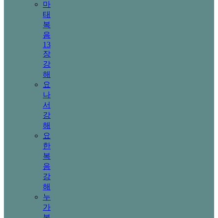
마
태
복
음
13
장
강
해
요
나
서
강
해
요
한
복
음
강
해
누
가
복