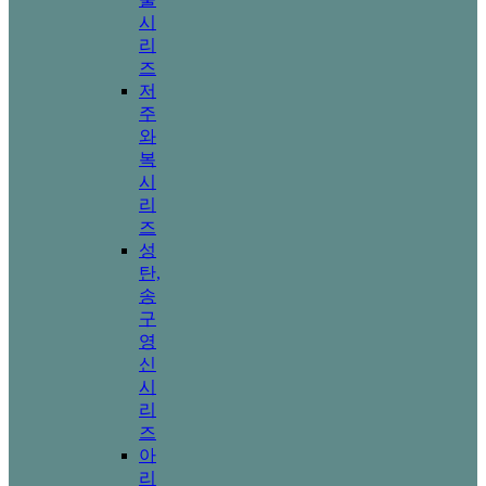
시
리
즈
저
주
와
복
시
리
즈
성
탄,
송
구
영
신
시
리
즈
아
리