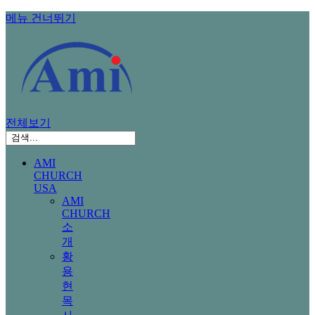
메뉴 건너뛰기
전체보기
AMI
CHURCH
USA
AMI
CHURCH
소
개
황
용
현
목