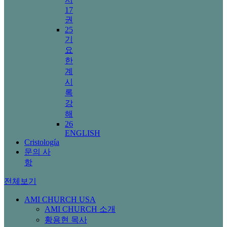
17
권
25
기
요
한
계
시
록
강
해
26
ENGLISH
Cristología
문의 사
항
전체보기
AMI CHURCH USA
AMI CHURCH 소개
황용현 목사