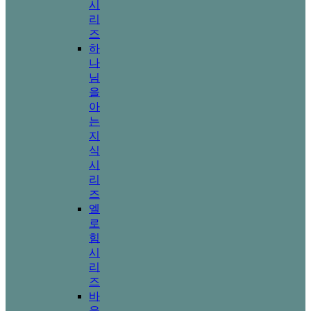
시
리
즈
하
나
님
을
아
는
지
식
시
리
즈
엘
로
힘
시
리
즈
바
울