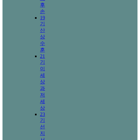
후
손
19
기
산
상
수
훈
21
기
이
세
상
과
저
세
상
23
기
선
지
서