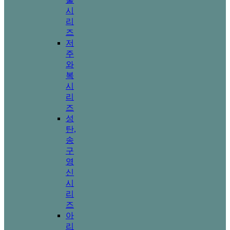
시
리
즈
저
주
와
복
시
리
즈
성
탄,
송
구
영
신
시
리
즈
아
리