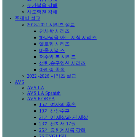
누가복음 강해
사도행전 강해
주제별 설교
2018-2021 시리즈 설교
천사학 시리즈
하나님을 아는 지식 시리즈
엘로힘 시리즈
바울 시리즈
저주와 복 시리즈
성탄,송구영신 시리즈
아리랑 족속
2022 -2026 시리즈 설교
AVS
AVS LA
AVS LA Spanish
AVS KOREA
15기 여자의 후손
19기 산상수훈
21기 이 세상과 저 세상
23기 선지서 17권
25기 요한계시록 강해
26 ENGLISH