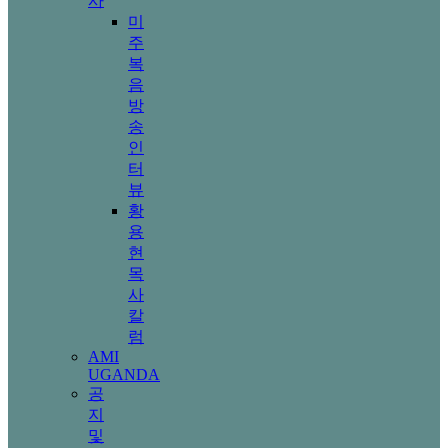
사
미
주
복
음
방
송
인
터
뷰
황
용
현
목
사
칼
럼
AMI
UGANDA
공
지
및