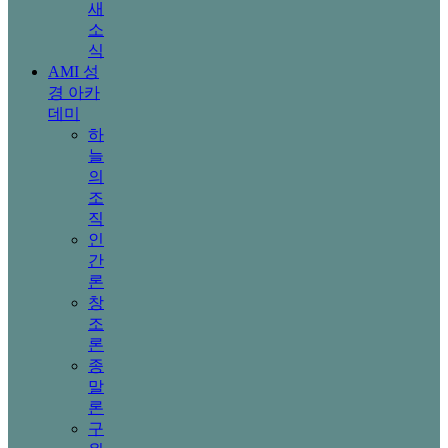
새
소
식
AMI 성
경 아카
데미
하
늘
의
조
직
인
간
론
창
조
론
종
말
론
구