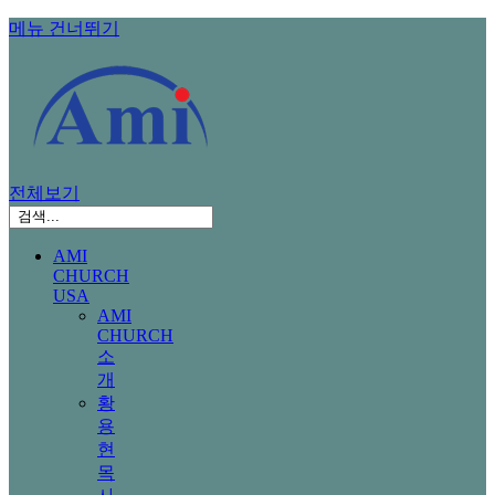
메뉴 건너뛰기
전체보기
AMI
CHURCH
USA
AMI
CHURCH
소
개
황
용
현
목