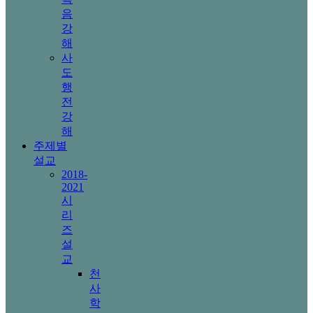
음
강
해
사
도
행
전
강
해
주제별
설교
2018-
2021
시
리
즈
설
교
천
사
학