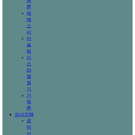
원
론
에
베
소
서
이
슬
람
이
스
라
엘
절
기
기
독
론
성서강해
로
마
서