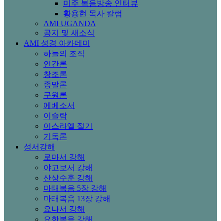
미주 복음방송 인터뷰
황용현 목사 칼럼
AMI UGANDA
공지 및 새소식
AMI 성경 아카데미
하늘의 조직
인간론
창조론
종말론
구원론
에베소서
이슬람
이스라엘 절기
기독론
성서강해
로마서 강해
야고보서 강해
산상수훈 강해
마태복음 5장 강해
마태복음 13장 강해
요나서 강해
요한복음 강해