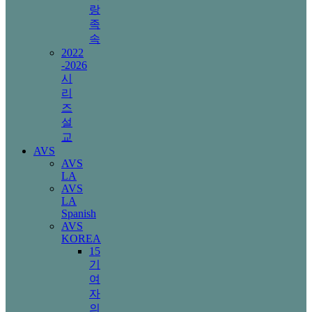
랑
족
속
2022
-2026
시
리
즈
설
교
AVS
AVS
LA
AVS
LA
Spanish
AVS
KOREA
15
기
여
자
의