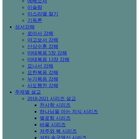
에베소서
이슬람
이스라엘 절기
기독론
성서강해
로마서 강해
야고보서 강해
산상수훈 강해
마태복음 5장 강해
마태복음 13장 강해
요나서 강해
요한복음 강해
누가복음 강해
사도행전 강해
주제별 설교
2018-2021 시리즈 설교
천사학 시리즈
하나님을 아는 지식 시리즈
엘로힘 시리즈
바울 시리즈
저주와 복 시리즈
성탄,송구영신 시리즈