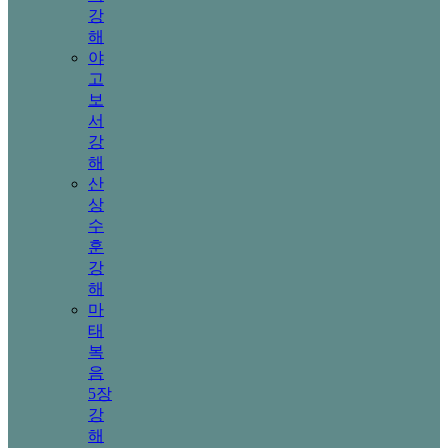
강
해
야
고
보
서
강
해
산
상
수
훈
강
해
마
태
복
음
5장
강
해