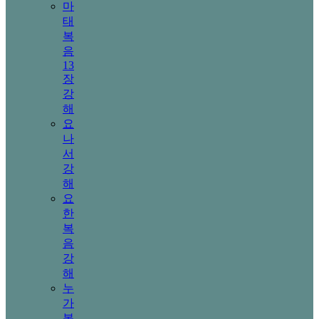
마
태
복
음
13
장
강
해
요
나
서
강
해
요
한
복
음
강
해
누
가
복