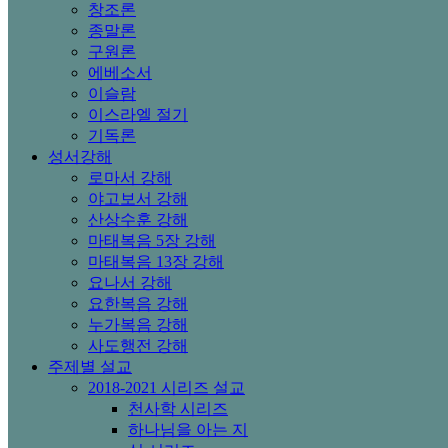
창조론
종말론
구원론
에베소서
이슬람
이스라엘 절기
기독론
성서강해
로마서 강해
야고보서 강해
산상수훈 강해
마태복음 5장 강해
마태복음 13장 강해
요나서 강해
요한복음 강해
누가복음 강해
사도행전 강해
주제별 설교
2018-2021 시리즈 설교
천사학 시리즈
하나님을 아는 지