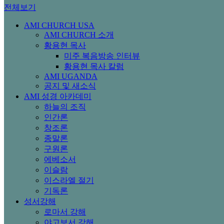
전체보기
AMI CHURCH USA
AMI CHURCH 소개
황용현 목사
미주 복음방송 인터뷰
황용현 목사 칼럼
AMI UGANDA
공지 및 새소식
AMI 성경 아카데미
하늘의 조직
인간론
창조론
종말론
구원론
에베소서
이슬람
이스라엘 절기
기독론
성서강해
로마서 강해
야고보서 강해