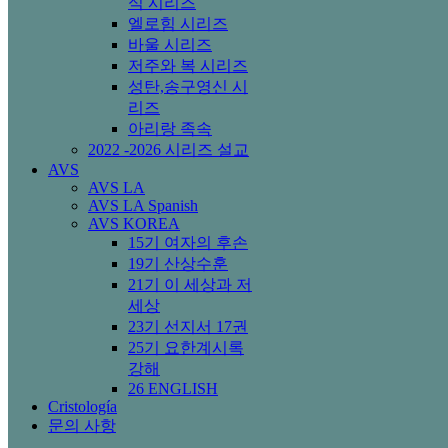
식 시리즈
엘로힘 시리즈
바울 시리즈
저주와 복 시리즈
성탄,송구영신 시
리즈
아리랑 족속
2022 -2026 시리즈 설교
AVS
AVS LA
AVS LA Spanish
AVS KOREA
15기 여자의 후손
19기 산상수훈
21기 이 세상과 저
세상
23기 선지서 17권
25기 요한계시록
강해
26 ENGLISH
Cristología
문의 사항