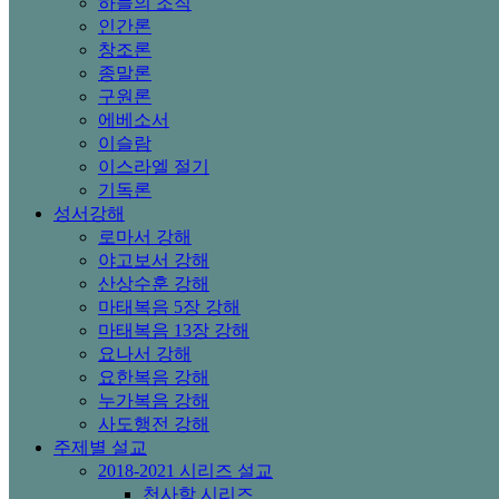
하늘의 조직
인간론
창조론
종말론
구원론
에베소서
이슬람
이스라엘 절기
기독론
성서강해
로마서 강해
야고보서 강해
산상수훈 강해
마태복음 5장 강해
마태복음 13장 강해
요나서 강해
요한복음 강해
누가복음 강해
사도행전 강해
주제별 설교
2018-2021 시리즈 설교
천사학 시리즈