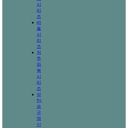
시
리
즈
바
울
시
리
즈
저
주
와
복
시
리
즈
성
탄,
송
구
영
신