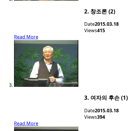
2. 창조론 (2)
Date
2015.03.18
Views
415
Read More
3. 여자의 후손 (1)
Date
2015.03.18
Views
394
Read More