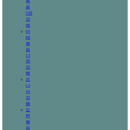
복
음
5장
강
해
마
태
복
음
13
장
강
해
요
나
서
강
해
요
한
복
음