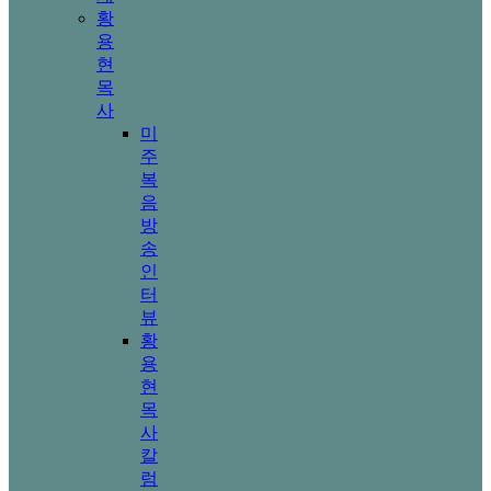
황
용
현
목
사
미
주
복
음
방
송
인
터
뷰
황
용
현
목
사
칼
럼