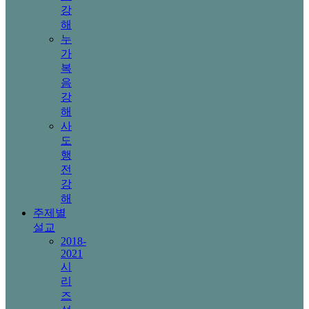
강
해
누
가
복
음
강
해
사
도
행
전
강
해
주제별
설교
2018-
2021
시
리
즈