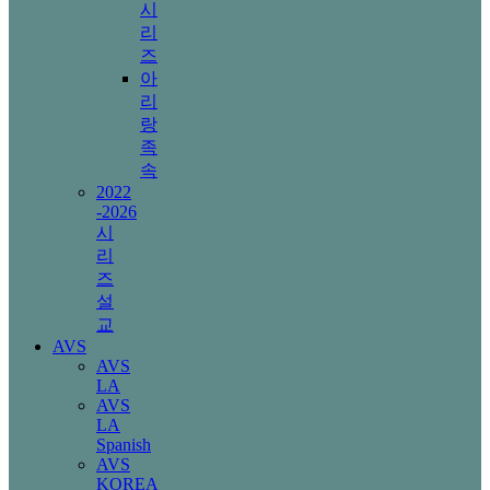
시
리
즈
아
리
랑
족
속
2022
-2026
시
리
즈
설
교
AVS
AVS
LA
AVS
LA
Spanish
AVS
KOREA