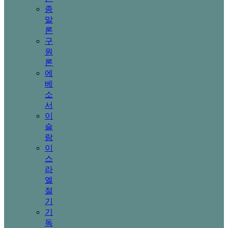
종
말
론
구
원
론
에
베
소
서
이
슬
람
이
스
라
엘
절
기
기
독