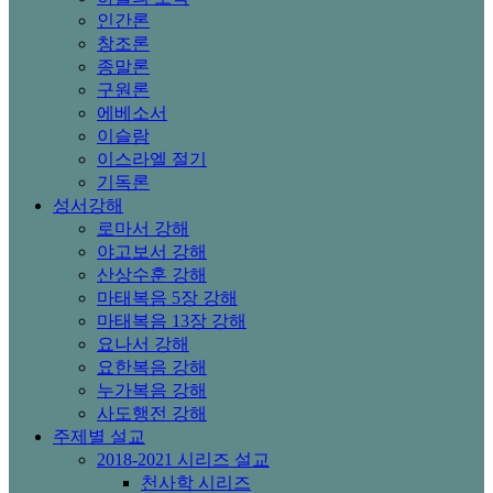
인간론
창조론
종말론
구원론
에베소서
이슬람
이스라엘 절기
기독론
성서강해
로마서 강해
야고보서 강해
산상수훈 강해
마태복음 5장 강해
마태복음 13장 강해
요나서 강해
요한복음 강해
누가복음 강해
사도행전 강해
주제별 설교
2018-2021 시리즈 설교
천사학 시리즈