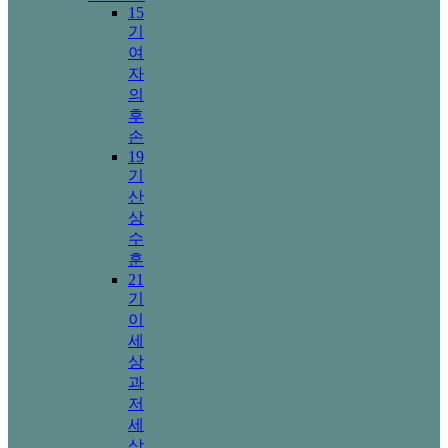
15
기
여
자
의
후
손
19
기
산
상
수
훈
21
기
이
세
상
과
저
세
상