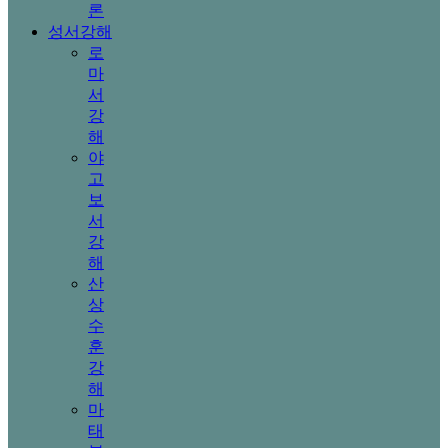
론
성서강해
로
마
서
강
해
야
고
보
서
강
해
산
상
수
훈
강
해
마
태