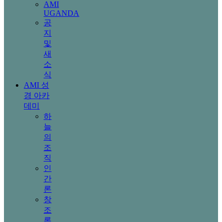
AMI
UGANDA
공
지
및
새
소
식
AMI 성
경 아카
데미
하
늘
의
조
직
인
간
론
창
조
론