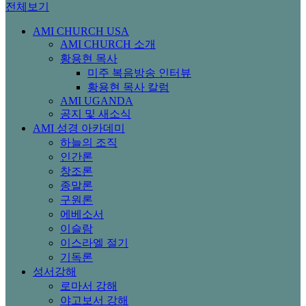
전체보기
AMI CHURCH USA
AMI CHURCH 소개
황용현 목사
미주 복음방송 인터뷰
황용현 목사 칼럼
AMI UGANDA
공지 및 새소식
AMI 성경 아카데미
하늘의 조직
인간론
창조론
종말론
구원론
에베소서
이슬람
이스라엘 절기
기독론
성서강해
로마서 강해
야고보서 강해