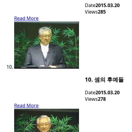
Date
2015.03.20
Views
285
Read More
10. 셈의 후예들
Date
2015.03.20
Views
278
Read More