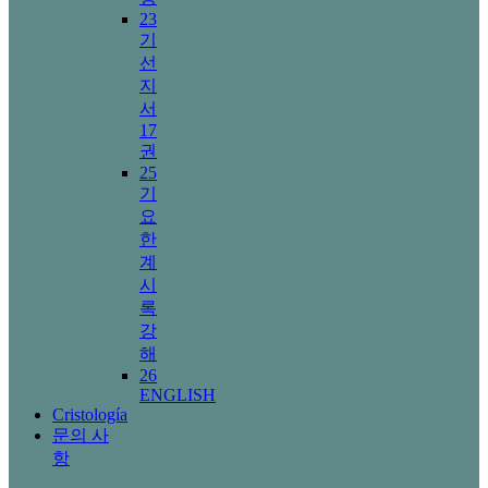
23
기
선
지
서
17
권
25
기
요
한
계
시
록
강
해
26
ENGLISH
Cristología
문의 사
항