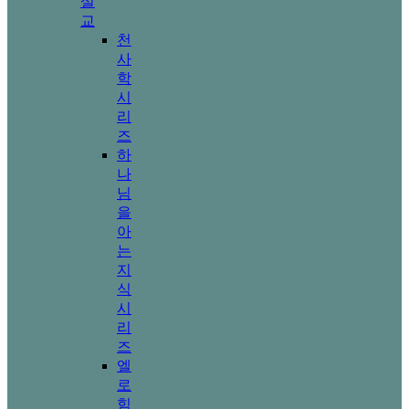
설
교
천
사
학
시
리
즈
하
나
님
을
아
는
지
식
시
리
즈
엘
로
힘