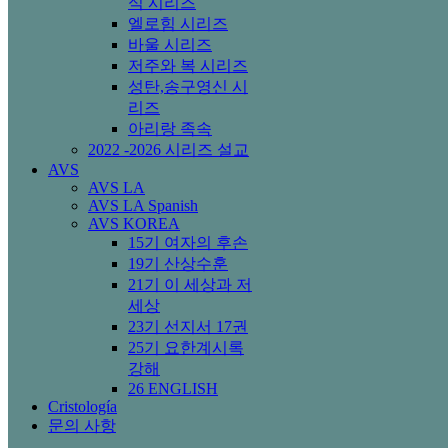
식 시리즈
엘로힘 시리즈
바울 시리즈
저주와 복 시리즈
성탄,송구영신 시
리즈
아리랑 족속
2022 -2026 시리즈 설교
AVS
AVS LA
AVS LA Spanish
AVS KOREA
15기 여자의 후손
19기 산상수훈
21기 이 세상과 저
세상
23기 선지서 17권
25기 요한계시록
강해
26 ENGLISH
Cristología
문의 사항