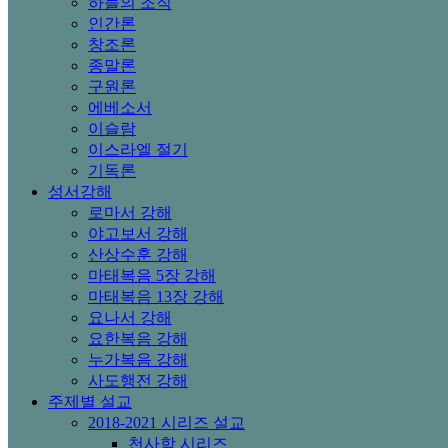
하늘의 조직
인간론
창조론
종말론
구원론
에베소서
이슬람
이스라엘 절기
기독론
성서강해
로마서 강해
야고보서 강해
산상수훈 강해
마태복음 5장 강해
마태복음 13장 강해
요나서 강해
요한복음 강해
누가복음 강해
사도행전 강해
주제별 설교
2018-2021 시리즈 설교
천사학 시리즈