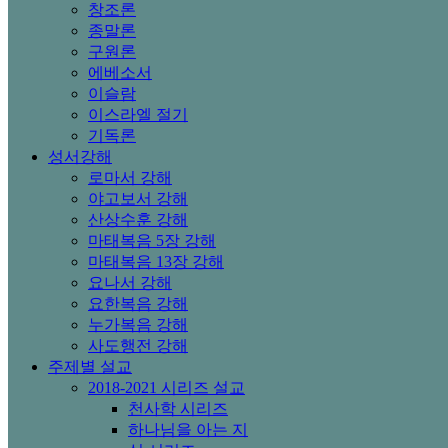
창조론
종말론
구원론
에베소서
이슬람
이스라엘 절기
기독론
성서강해
로마서 강해
야고보서 강해
산상수훈 강해
마태복음 5장 강해
마태복음 13장 강해
요나서 강해
요한복음 강해
누가복음 강해
사도행전 강해
주제별 설교
2018-2021 시리즈 설교
천사학 시리즈
하나님을 아는 지