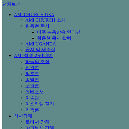
전체보기
AMI CHURCH USA
AMI CHURCH 소개
황용현 목사
미주 복음방송 인터뷰
황용현 목사 칼럼
AMI UGANDA
공지 및 새소식
AMI 성경 아카데미
하늘의 조직
인간론
창조론
종말론
구원론
에베소서
이슬람
이스라엘 절기
기독론
성서강해
로마서 강해
야고보서 강해