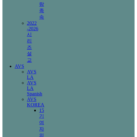
랑
족
속
2022
-2026
시
리
즈
설
교
AVS
AVS
LA
AVS
LA
Spanish
AVS
KOREA
15
기
여
자
의