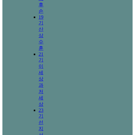
후
손
19
기
산
상
수
훈
21
기
이
세
상
과
저
세
상
23
기
선
지
서