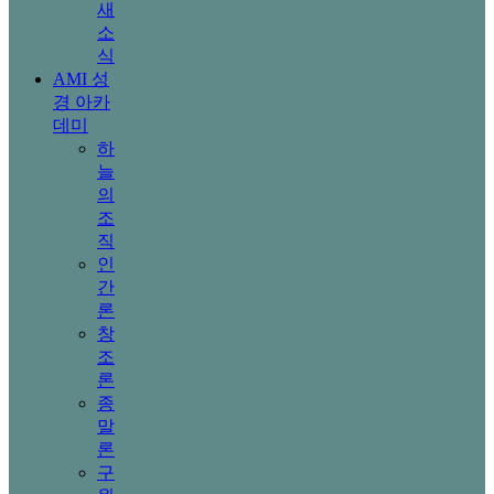
새
소
식
AMI 성
경 아카
데미
하
늘
의
조
직
인
간
론
창
조
론
종
말
론
구