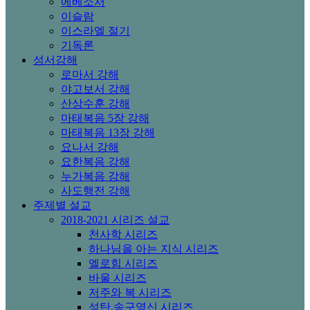
에베소서
이슬람
이스라엘 절기
기독론
성서강해
로마서 강해
야고보서 강해
산상수훈 강해
마태복음 5장 강해
마태복음 13장 강해
요나서 강해
요한복음 강해
누가복음 강해
사도행전 강해
주제별 설교
2018-2021 시리즈 설교
천사학 시리즈
하나님을 아는 지식 시리즈
엘로힘 시리즈
바울 시리즈
저주와 복 시리즈
성탄,송구영신 시리즈