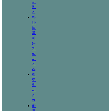
시
리
즈
하
나
님
을
아
는
지
식
시
리
즈
엘
로
힘
시
리
즈
바
울