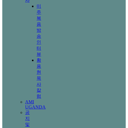
사
미
주
복
음
방
송
인
터
뷰
황
용
현
목
사
칼
럼
AMI
UGANDA
공
지
및