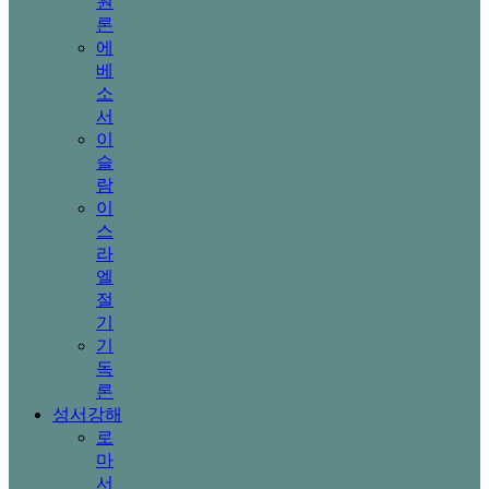
원
론
에
베
소
서
이
슬
람
이
스
라
엘
절
기
기
독
론
성서강해
로
마
서