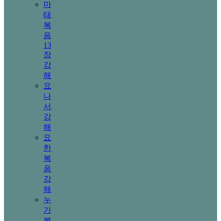
마
태
복
음
13
장
강
해
요
나
서
강
해
요
한
복
음
강
해
누
가
복