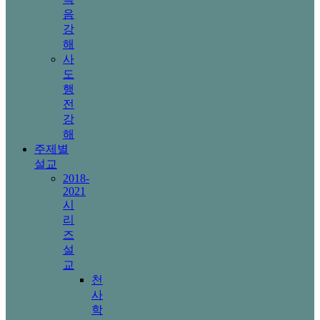
음
강
해
사
도
행
전
강
해
주제별
설교
2018-
2021
시
리
즈
설
교
천
사
학