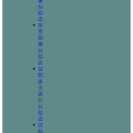
시
리
즈
저
주
와
복
시
리
즈
성
탄,
송
구
영
신
시
리
즈
아
리