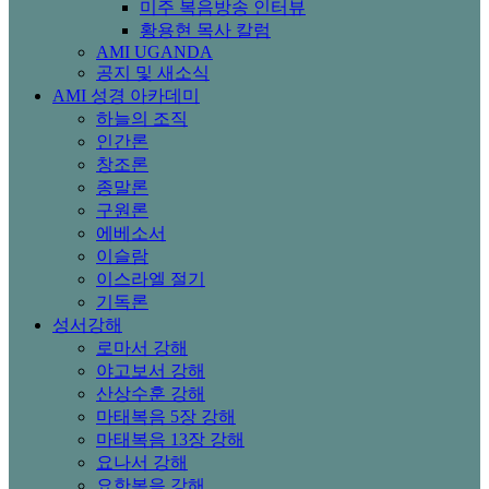
미주 복음방송 인터뷰
황용현 목사 칼럼
AMI UGANDA
공지 및 새소식
AMI 성경 아카데미
하늘의 조직
인간론
창조론
종말론
구원론
에베소서
이슬람
이스라엘 절기
기독론
성서강해
로마서 강해
야고보서 강해
산상수훈 강해
마태복음 5장 강해
마태복음 13장 강해
요나서 강해
요한복음 강해