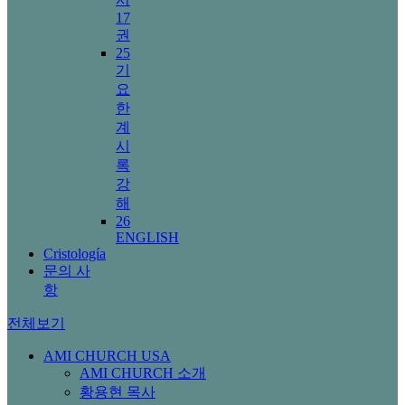
17
권
25
기
요
한
계
시
록
강
해
26
ENGLISH
Cristología
문의 사
항
전체보기
AMI CHURCH USA
AMI CHURCH 소개
황용현 목사