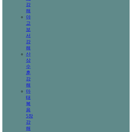
강
해
야
고
보
서
강
해
산
상
수
훈
강
해
마
태
복
음
5장
강
해