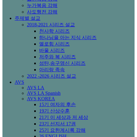
누가복음 강해
사도행전 강해
주제별 설교
2018-2021 시리즈 설교
천사학 시리즈
하나님을 아는 지식 시리즈
엘로힘 시리즈
바울 시리즈
저주와 복 시리즈
성탄,송구영신 시리즈
아리랑 족속
2022 -2026 시리즈 설교
AVS
AVS LA
AVS LA Spanish
AVS KOREA
15기 여자의 후손
19기 산상수훈
21기 이 세상과 저 세상
23기 선지서 17권
25기 요한계시록 강해
26 ENGLISH