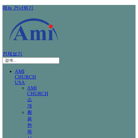
메뉴 건너뛰기
전체보기
AMI
CHURCH
USA
AMI
CHURCH
소
개
황
용
현
목