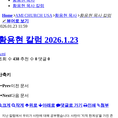
황용현 목사
황용현 목사 칼럼
Home
AMI CHURCH USA
황용현 목사
황용현 목사 칼럼
✔
뷰어로 보기
026.01.23 11:59
황용현 칼럼 2026.1.23
Ami
조회 수
438
추천 수
0
댓글
0
단축키
Prev
이전 문서
Next
다음 문서
크게
작게
위로
아래로
댓글로 가기
인쇄
첨부
지난 칼럼에서 우리가 사탄에 대해 공부했습니다. 사탄이 '지적 한계성'을 가진 존