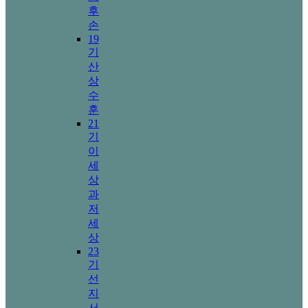
후
손
19
기
산
상
수
훈
21
기
이
세
상
과
저
세
상
23
기
선
지
서