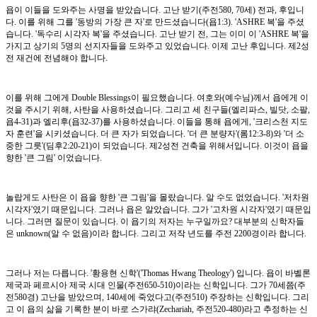
욥이 이들을 도와주는 사명을 받았습니다. 고난 받기(주전580, 70세) 전과, 후입니
다. 이를 위해 그를 '동방의 가장 큰 자'로 만드셨습니다(욥1:3). 'ASHRE 복'을 주셨
습니다. '독수리 시각자 복'을 주셨습니다. 고난 받기 전, 그는 이미 이 'ASHRE 복'을
가지고 상기의 5명의 선지자들을 도와주고 있었습니다. 이제 고난 후입니다. 제2성
전 재건에 전념해야 합니다.
이를 위해 그에게 Double Blessings이 필요했습니다. 여호와(예수님)께서 욥에게 이
것을 주시기 위해, 사탄을 사용하셨습니다. 그리고 세 친구들(엘리파스, 빌닷, 소팔,
욥4-31)과 엘리후(욥32-37)를 사용하셨습니다. 이들을 통해 욥에게, '크리스천 지도
자 훈련'을 시키셨습니다. 더 큰 자가 되었습니다. '더 큰 분량자'(롬12:3-8)와 '더 소
중한 그릇'(딤후2:20-21)이 되었습니다. 제2성전 건축을 위해서입니다. 이것이 욥을
향한 '큰 그림' 이었습니다.
놀랍게도 사탄은 이 욥을 향한 '큰 그림'을 몰랐습니다. 알 수도 없었습니다. '저차원
시각자'였기 때문입니다. 그러나 욥은 알았습니다. 그가 '고차원 시각자'였기 때문입
니다. 그러면 질문이 있습니다. 이 욥기의 저자는 누구일까요? 대부분의 신학자들
은 unknown(알 수 없음)이라 합니다. 그리고 저작 년도를 주전 2200경이라 합니다.
그러나 저는 다릅니다. '황용현 신학'('Thomas Hwang Theology') 입니다. 욥이 바벨론
제국과 페르시아 제국 시대 인물(주전650-510)이라는 신학입니다. 그가 70세쯤(주
전580경) 고난을 받았으며, 140세에 죽었다고(주전510) 주장하는 신학입니다. 그리
고 이 욥의 삶을 기록한 분이 바로 스가랴(Zechariah, 주전520-480)라고 추정하는 신