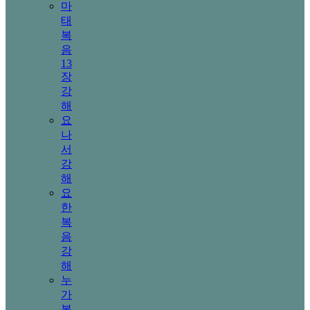
마
태
복
음
13
장
강
해
요
나
서
강
해
요
한
복
음
강
해
누
가
복