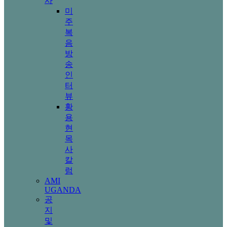
사
미
주
복
음
방
송
인
터
뷰
황
용
현
목
사
칼
럼
AMI
UGANDA
공
지
및