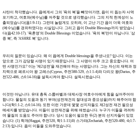
사탄이 착각했습니다. 욥에게서 그의 '육의 복'을 빼앗아가면, 욥이 이 돕는자 사역
포기하고, 여호와(예수님)를 저주할 것으로 생각했습니다. 그의 지적 한계성이 노
출되었습니다(욥1:9-11). 그런데 놀랍게도 오히려, 이 고난 기간 욥이 더욱 여호와
(예수님)를 경외하였다는 사실입니다. 그리고 욥이 Double Blessings까지 받았습니
다(욥42:10-17). '육혼영'의 Double Blessings 이었습니다. '육의 복'만이 아닙니다. '삼
중 복', 즉 'ASHRE 복' 입니다.
우리의 질문이 있습니다. 왜 이 욥에게 Double blessings을 주셨나요? 입니다. 이는
앞으로 그가 감당할 사명이 있기 때문입니다. 그 사명이 아주 크고 중요합니다. 어
떤 사명인가요? 이는 '제2성전'을 재건해야 하는 사명입니다. 그는 자신의 재력과 정
치력으로 페르시아 왕 고레스(Cyprus, 주전580-529, 스1:1-4)와 다리오 왕(Darius, 주
전522-486, 스6:14-16)을 설득시켜야 합니다. 설득시켰습니다.
이것만 아닙니다. 유대 총독 스룹바벨과 대제사장 여호수아에게 힘을 실어주어야
합니다. 물질의 도움과 동기 부여(성전재건의 절대성과 중요성을)까지 해주어야 합
니다(학1:1-2; 스6:14-16). 또한 이런 가운데 몇몇 선지자들도 제2성전 재건 필요성
메세지를 받았습니다. 이들이 성전재건을 위해 애썼습니다. 누구가 이들을 격려하
며 물질의 도움도 주어야 합니다. 당시 도움이 필요한 두(2) 분의 선지자들이 있었
습니다. (1) 학개(Haggai, 주전520, 학1:1-11)와 스가랴(Zechariah, 주전520-480, 슥1:7-
2:13) 입니다. 욥이 이들을 도와주었습니다.