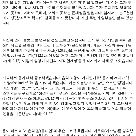
재임을 알게 되었습니다. 이놈이 '저차원적 시각자' 임을 알았습니다. 이는 그가 두
더지, 병아리, 참새 시각자 수준의 존재임을 확인했습니다. 그가 '고차원적 영역'을
보지 못하며, 이해도 못하며, 소화도 못하는 존재임을 말입니다. 심지어 그는 '7천년
이 세상'(창조목적 학교)의 전체를 보지 못합니다. 자신 주변의 일부분만 볼 수 있습
니다.
자신이 언제 '불못'으로 던져질 것도 모르고 있습니다. 그저 주어진 사명을 위해 열
심히 뛰고 있을 뿐입니다. 그런데 그가 장차 전삼년반 때, 비로서 자신이 불못에 던
짐 받을 때가 가까이 왔다는 사실(계20:10)을, 깨닫게 될 것이라고 예수님이 요한에
게 말씀하셨습니다(계12:12). 이것을 안 후, 그가 더욱 악하게 행동할 것이라 했습니
다(계12:12). 이렇게 성경이 사탄의 '지적 한계성'을 우리에게 시사해 주고 있습니다.
계속해서 욥에 대해 공부하겠습니다. 욥의 고향이 어디인가요? 욥기의 저자가 '우
스 땅'(the land of Uz, 욥1:1)이라 했습니다. 이는 오늘날 '사해 남단 요르단 땅'입니다.
이스라엘의 동남쪽 땅입니다. 그러면 이 도시 이름을 왜 '우스'라 했나요? 이 '우
스'(Uz)는 누구인가요? 성경에는 이 우스의 조상을 두(2)분으로 기록되어 있습니다.
(1) 셈의 손자 우스(창10:23)와, (2) 에서(에돔)의 후손 우스(창36:28) 입니다. 저의 추
측입니다. 이 우스 땅에 이 두 족속이 함께 살고 있지 않았나 생각합니다. 그래서 예
레미야가 자신의 애가(주전586)에서, 이 우스 땅에 '에돔의 딸들'과 '시온의 딸들'이
있음을 거론했습니다(애4:21-22).
욥이 바로 이 '시온의 딸'(유대인)의 후손으로 추측합니다. 여호와(예수님)를 경외했