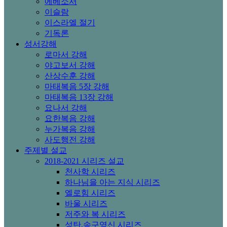
에베소서
이슬람
이스라엘 절기
기독론
성서강해
로마서 강해
야고보서 강해
산상수훈 강해
마태복음 5장 강해
마태복음 13장 강해
요나서 강해
요한복음 강해
누가복음 강해
사도행전 강해
주제별 설교
2018-2021 시리즈 설교
천사학 시리즈
하나님을 아는 지식 시리즈
엘로힘 시리즈
바울 시리즈
저주와 복 시리즈
성탄,송구영신 시리즈