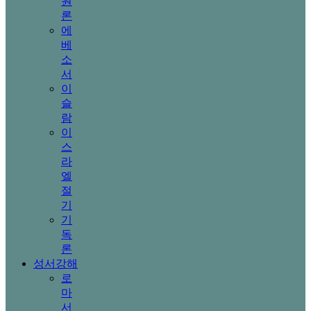
원
론
에
베
소
서
이
슬
람
이
스
라
엘
절
기
기
독
론
성서강해
로
마
서