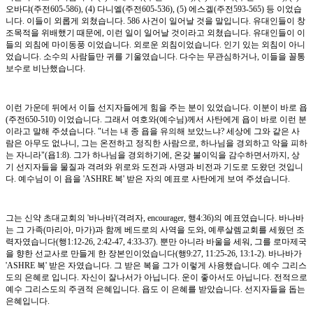
오바댜(주전605-586), (4) 다니엘(주전605-536), (5) 에스겔(주전593-565) 등 이었습
니다. 이들이 외롭게 외쳤습니다. 586 사건이 일어날 것을 말입니다. 유대인들이 창
조목적을 위배했기 때문에, 이런 일이 일어날 것이라고 외쳤습니다. 유대인들이 이
들의 외침에 마이동풍 이었습니다. 외로운 외침이었습니다. 인기 있는 외침이 아니
었습니다. 소수의 사람들만 귀를 기울였습니다. 다수는 무관심하거나, 이들을 꼴통
보수로 비난했습니다.
이런 가운데 뒤에서 이들 선지자들에게 힘을 주는 분이 있었습니다. 이분이 바로 욥
(주전650-510) 이었습니다. 그래서 여호와(예수님)께서 사탄에게 욥이 바로 이런 분
이라고 말해 주셨습니다. "너는 내 종 욥을 유의해 보았느냐? 세상에 그와 같은 사
람은 아무도 없나니, 그는 온전하고 정직한 사람으로, 하나님을 경외하고 악을 피하
는 자니라"(욥1:8). 그가 하나님을 경외하기에, 온갖 불이익을 감수하면서까지, 상
기 선지자들을 물질과 격려와 위로와 도전과 사명과 비전과 기도로 도왔던 것입니
다. 예수님이 이 욥을 'ASHRE 복' 받은 자의 예표로 사탄에게 보여 주셨습니다.
그는 신약 초대교회의 '바나바'(격려자, encourager, 행4:36)의 예표였습니다. 바나바
는 그 가족(마리아, 마가)과 함께 베드로의 사역을 도와, 예루살렘교회를 세웠던 조
력자였습니다(행1:12-26, 2:42-47, 4:33-37). 뿐만 아니라 바울을 세워, 그를 로마제국
을 향한 선교사로 만들게 한 장본인이었습니다(행9:27, 11:25-26, 13:1-2). 바나바가
'ASHRE 복' 받은 자였습니다. 그 받은 복을 그가 이렇게 사용했습니다. 예수 그리스
도의 은혜로 입니다. 자신이 잘나서가 아닙니다. 운이 좋아서도 아닙니다. 전적으로
예수 그리스도의 주권적 은혜입니다. 욥도 이 은혜를 받았습니다. 선지자들을 돕는
은혜입니다.