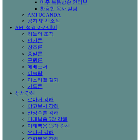
미주 복음방송 인터뷰
황용현 목사 칼럼
AMI UGANDA
공지 및 새소식
AMI 성경 아카데미
하늘의 조직
인간론
창조론
종말론
구원론
에베소서
이슬람
이스라엘 절기
기독론
성서강해
로마서 강해
야고보서 강해
산상수훈 강해
마태복음 5장 강해
마태복음 13장 강해
요나서 강해
요한복음 강해