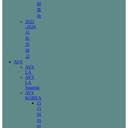
랑
족
속
2022
-2026
시
리
즈
설
교
AVS
AVS
LA
AVS
LA
Spanish
AVS
KOREA
15
기
여
자
의