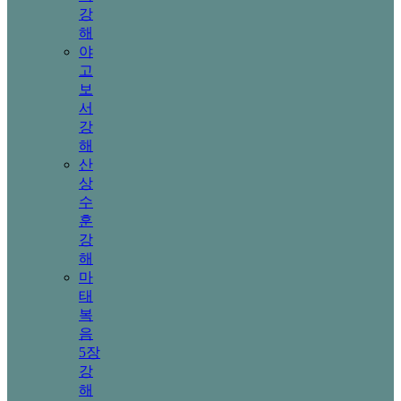
강
해
야
고
보
서
강
해
산
상
수
훈
강
해
마
태
복
음
5장
강
해