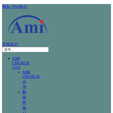
메뉴 건너뛰기
전체보기
AMI
CHURCH
USA
AMI
CHURCH
소
개
황
용
현
목