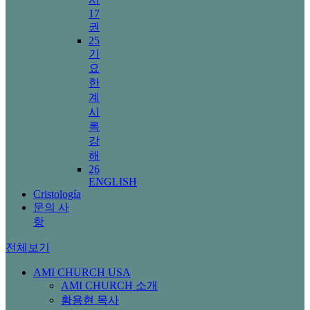
17
권
25
기
요
한
계
시
록
강
해
26
ENGLISH
Cristología
문의 사
항
전체보기
AMI CHURCH USA
AMI CHURCH 소개
황용현 목사