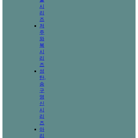
시
리
즈
저
주
와
복
시
리
즈
성
탄,
송
구
영
신
시
리
즈
아
리