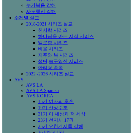
누가복음 강해
사도행전 강해
주제별 설교
2018-2021 시리즈 설교
천사학 시리즈
하나님을 아는 지식 시리즈
엘로힘 시리즈
바울 시리즈
저주와 복 시리즈
성탄,송구영신 시리즈
아리랑 족속
2022 -2026 시리즈 설교
AVS
AVS LA
AVS LA Spanish
AVS KOREA
15기 여자의 후손
19기 산상수훈
21기 이 세상과 저 세상
23기 선지서 17권
25기 요한계시록 강해
26 ENGLISH