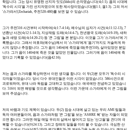
학입니다. 그는 당시 유명한 선지자 잇도(Iddo)의 손자였습니다(슥1:1). 욥의 시대에
'독수리 시각'을 가진 선지자였으며 또한 제사장이었습니다(렘1:1; 겔1:3). 그의 저서
'스가랴서'(Zechariah, 주전520-480)를 보면 알 수 있습니다.
그가 주전516 사건부터 시작하여(슥1:7-4:14), 예수님의 십자가 사건(슥11:12-13), 7
년환난 사건(슥12:1-14:3), 지상재림 도래(슥14:4-7), 천년왕국 도래(슥14:9-19), 새하
늘과 새땅 도래(슥14:20-21) 등 '큰 그림'을 본 분입니다. 이것을 그가 '스가랴서'에 기
록했습니다. 그래서 여호와(예수님)께서 이 '스가랴'에게 '욥기'까지도 저술하게 하
시지 않았나 추정합니다. 그가 욥이 140세에 죽었을 때(주전510), 살아있었던 분입
니다. 그가 욥이 140세에 죽은 것을 알았던 인물입니다. 그러기에 욥이 140세에 죽
었다고 기록할 수 있었습니다(욥42:16).
저는 욥과 스가랴를 묵상하면서 이런 생각을 합니다. 이 두(2)분 모두가 '독수리 시
각자들'이었습니다. 당시 다수 유대인들은 이런 시각이 없었습니다. 586사건으로
괴로워하며, 유대 나라 독립을 고대하고 있었습니다. 애국에만 전념하고 있었습니
다. 516이 되면 해방될 것으로 생각했습니다. 이런 가운데 스가랴에게 이 큰 그림을
보여 주셨습니다.
저의 바램과 기도 제목이 있습니다. 두(2) 짐승 시대에 살고 있는 우리 AMI 팀들과
독자 여러분들이여, 욥과 스가랴처럼 '큰 그림'을 보는 'ASHRE 복' 받는 자들이 되었
으면 합니다. 그러면 매일 매일 우리의 삶에서 벌어지고 있는 '산고들'을 견디며 극
복할 수 있습니다(마24:13). 그리고 장래의 일들을 미리 볼 수 있습니다. 극심한 산
고들 속에서 감사(살전5:18)와 평강(롬8:26-28; 빌4:6-7)을 누릴 수 있습니다. 깨어서