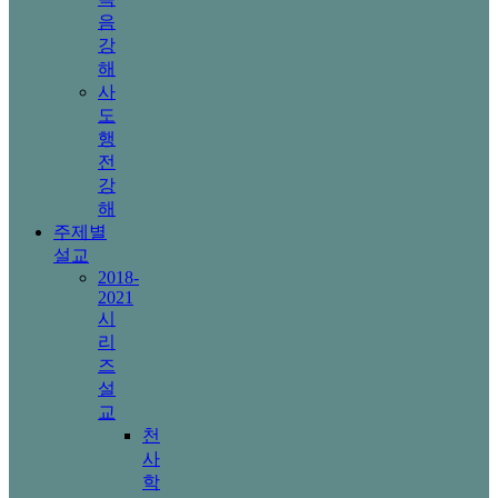
음
강
해
사
도
행
전
강
해
주제별
설교
2018-
2021
시
리
즈
설
교
천
사
학