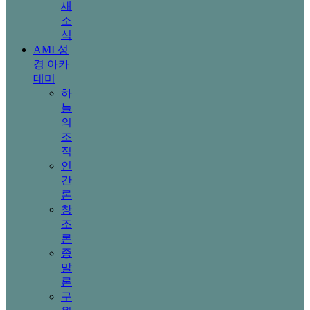
새
소
식
AMI 성
경 아카
데미
하
늘
의
조
직
인
간
론
창
조
론
종
말
론
구