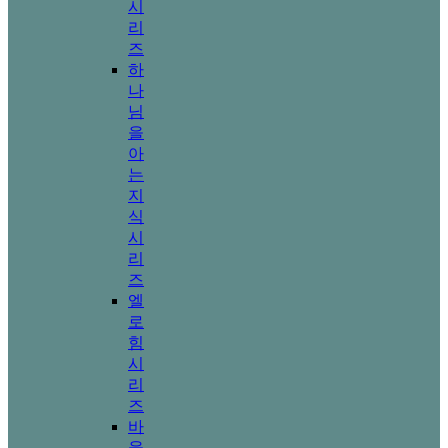
시
리
즈
하
나
님
을
아
는
지
식
시
리
즈
엘
로
힘
시
리
즈
바
울