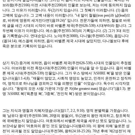
던 분이기에 말입니다(욥1:1). 그러면 이 욥이 어느 시대의 인물일까요? 혹자는 아
브라함(주전2166) 이전 시대(주전2200)의 인물로 보는데, 저는 이에 동의하지 않습
니다. 그 이유가 이러합니다. 두(2)가지 있습니다. 그 첫째가 이러합니다. (1) 욥의
고백에 있습니다. 그 고백 내용이 이러합니다. "내 말이 철필(iron pen)과 납(lead)으
로, 바위에 영원히 새겨진다면!(욥19:24)" 입니다. 전문가들에 의하면, 철필로 바위
에 글을 새긴 시대의 시작이 바로 바벨론 제국(주전626-539) 시대부터라 합니다. 그
두번째 이유가 이러합니다. 에스겔(주전593-565)의 기록입니다. (2) 그가 3대 의인
을 기록했습니다. 연대순입니다. 노아(주전3000), 다니엘(주전605-536), 욥입니다
(겔14:14). 에스겔에 의하면, 욥이 바벨론 제국 시대에 살았지만, 다니엘보다 후에
죽은 분으로 기록되어 있습니다.
상기 두(2) 증거에 의하면, 욥이 바벨론 제국(주전626-539) 시대의 인물임이 추정됩
니다. 아브라함 이전 족장시대(주전2200) 인물이 아님을 알 수 있습니다. 욥이 바벨
론 제국 시대(주전626-539) 인물입니다. 그가 우스 땅에서 'ASHRE 복'을 받은 인물
입니다(욥1:1-4,8). "재물이 많았고, 사회적 명망도 높았고, 인격이 온전하고 정직하
며, 영적으로 하나님을 경외하고 악을 피했던 인물" 이었습니다. 독수리 시각자였
습니다. "동방의 모든 사람 가운데 가장 큰 자(the greatest man) 였습니다"(욥1:3). 분
명 'ASHRE 복'('육혼영 복', '3중복', '전인적 복') 받은 분이었습니다.
그는 지식과 명철과 지혜자였습니다(잠1:7, 2:2, 9:10). 영적 분별력을 가졌습니다.
왜 '남유다 왕국'(주전930-586, 20명의 왕들)이, 두(2)분의 왕만 제외하고, 창조목적
에 위배했는지 알았습니다. 여호와께서 바벨론 제국을 세우신 뜻도 알았습니다. 느
브갓네살 왕이 '여호와의 종'인 것도 알았습니다(렘43:10). 이 왕에 의해 '솔로몬 성
전'이 파괴될 것도 알았습니다(주전586, 왕하24:18-25:26). 70년 후에 '제2성전'이 재