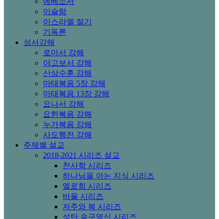
에베소서
이슬람
이스라엘 절기
기독론
성서강해
로마서 강해
야고보서 강해
산상수훈 강해
마태복음 5장 강해
마태복음 13장 강해
요나서 강해
요한복음 강해
누가복음 강해
사도행전 강해
주제별 설교
2018-2021 시리즈 설교
천사학 시리즈
하나님을 아는 지식 시리즈
엘로힘 시리즈
바울 시리즈
저주와 복 시리즈
성탄,송구영신 시리즈