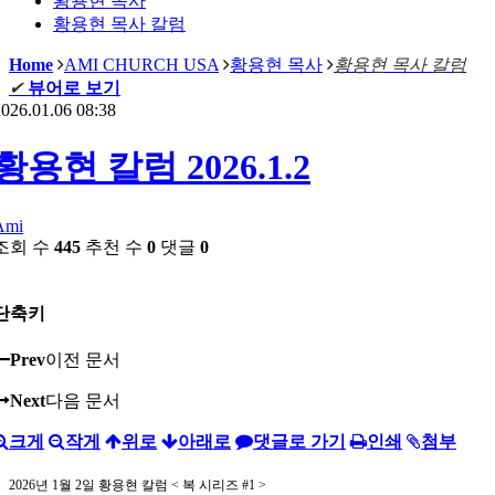
황용현 목사
황용현 목사 칼럼
Home
AMI CHURCH USA
황용현 목사
황용현 목사 칼럼
✔
뷰어로 보기
026.01.06 08:38
황용현 칼럼 2026.1.2
Ami
조회 수
445
추천 수
0
댓글
0
단축키
Prev
이전 문서
Next
다음 문서
크게
작게
위로
아래로
댓글로 가기
인쇄
첨부
2026년 1월 2일 황용현 칼럼 < 복 시리즈 #1 >