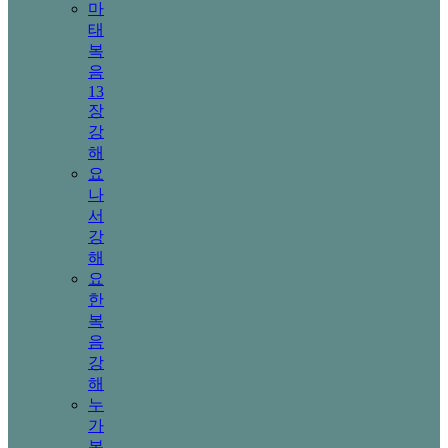
마
태
복
음
13
장
강
해
요
나
서
강
해
요
한
복
음
강
해
누
가
복