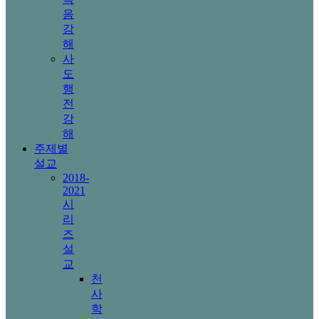
음
강
해
사
도
행
전
강
해
주제별
설교
2018-
2021
시
리
즈
설
교
천
사
학