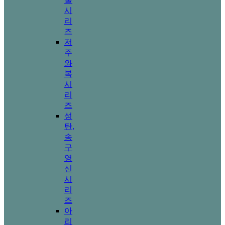
시
리
즈
저
주
와
복
시
리
즈
성
탄,
송
구
영
신
시
리
즈
아
리