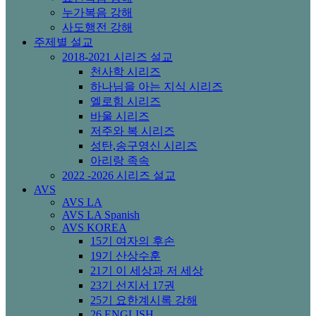
누가복음 강해
사도행전 강해
주제별 설교
2018-2021 시리즈 설교
천사학 시리즈
하나님을 아는 지식 시리즈
엘로힘 시리즈
바울 시리즈
저주와 복 시리즈
성탄,송구영신 시리즈
아리랑 족속
2022 -2026 시리즈 설교
AVS
AVS LA
AVS LA Spanish
AVS KOREA
15기 여자의 후손
19기 산상수훈
21기 이 세상과 저 세상
23기 선지서 17권
25기 요한계시록 강해
26 ENGLISH