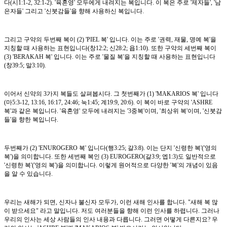
다(시1:1-2, 32:1-2). '육혼영' 모두에게 내려지는 복입니다. 이 복은 주로 '제자들', '남
은자들' 그리고 '신붓감들'을 향해 사용하신 복입니다.
그리고 구약의 두번째 복이 (2) 'PIEL 복' 입니다. 이는 주로 '권력, 재물, 명예 복'을
지칭할 때 사용하는 표현입니다(창12:2; 신28:2; 욥1:10). 또한 구약의 세번째 복이
(3) 'BERAKAH 복' 입니다. 이는 주로 '물질 복'을 지칭할 때 사용하는 표현입니다
(창39:5; 말3:10).
이어서 신약의 3가지 복들도 살펴봅시다. 그 첫번째가 (1) 'MAKARIOS 복' 입니다
(마5:3-12, 13:16, 16:17, 24:46; 눅1:45; 계19:9, 20:6). 이 복이 바로 구약의 'ASHRE
복'과 같은 복입니다. '육혼영' 모두에 내려지는 '3중복'이며, '최상위 복'이며, '신붓감
들'을 향한 복입니다.
두번째가 (2) 'ENUROGERO 복' 입니다(행3:25; 갈3:8). 이는 단지 '신령한 복'('영의
복')을 의미합니다. 또한 세번째 복인 (3) EUROGERO(갈3:9; 엡1:3)도 일반적으로
'신령한 복'('영의 복')을 의미합니다. 이렇게 원어적으로 다양한 '복'의 개념이 있음
을 알 수 있습니다.
우리는 새해가 되면, 신자나 불신자 모두가, 이런 새해 인사를 합니다. "새해 복 많
이 받으세요" 라고 말입니다. 저도 여러분들을 향해 이런 인사를 하렵니다. 그러나
우리의 인사는 세상 사람들의 인사 내용과 다릅니다. 그러면 어떻게 다른지요? 우