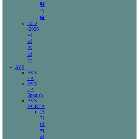
랑
족
속
2022
-2026
시
리
즈
설
교
AVS
AVS
LA
AVS
LA
Spanish
AVS
KOREA
15
기
여
자
의