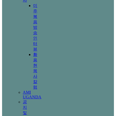
사
미
주
복
음
방
송
인
터
뷰
황
용
현
목
사
칼
럼
AMI
UGANDA
공
지
및