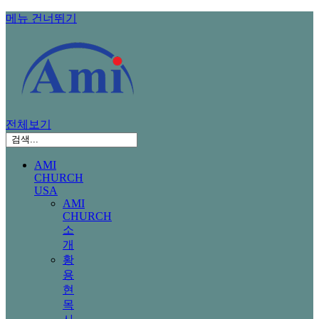
메뉴 건너뛰기
전체보기
AMI
CHURCH
USA
AMI
CHURCH
소
개
황
용
현
목