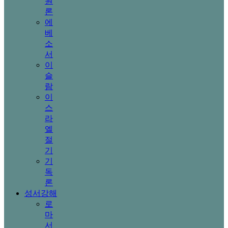
원
론
에
베
소
서
이
슬
람
이
스
라
엘
절
기
기
독
론
성서강해
로
마
서