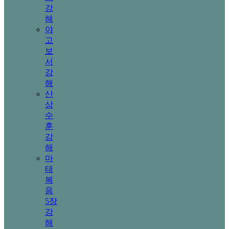
강
해
야
고
보
서
강
해
산
상
수
훈
강
해
마
태
복
음
5장
강
해