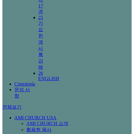
17
권
25
기
요
한
계
시
록
강
해
26
ENGLISH
Cristología
문의 사
항
전체보기
AMI CHURCH USA
AMI CHURCH 소개
황용현 목사