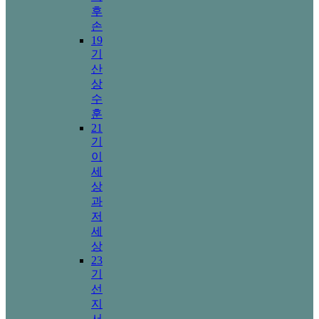
후
손
19
기
산
상
수
훈
21
기
이
세
상
과
저
세
상
23
기
선
지
서