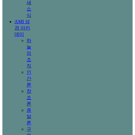
새
소
식
AMI 성
경 아카
데미
하
늘
의
조
직
인
간
론
창
조
론
종
말
론
구