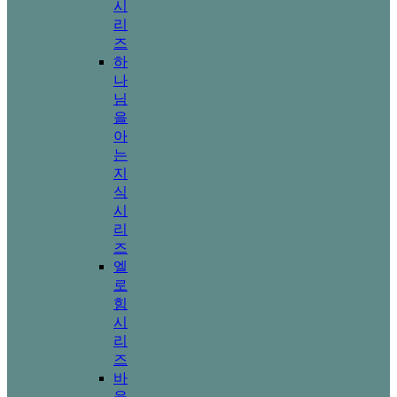
시
리
즈
하
나
님
을
아
는
지
식
시
리
즈
엘
로
힘
시
리
즈
바
울