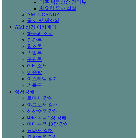
미주 복음방송 인터뷰
황용현 목사 칼럼
AMI UGANDA
공지 및 새소식
AMI 성경 아카데미
하늘의 조직
인간론
창조론
종말론
구원론
에베소서
이슬람
이스라엘 절기
기독론
성서강해
로마서 강해
야고보서 강해
산상수훈 강해
마태복음 5장 강해
마태복음 13장 강해
요나서 강해
요한복음 강해