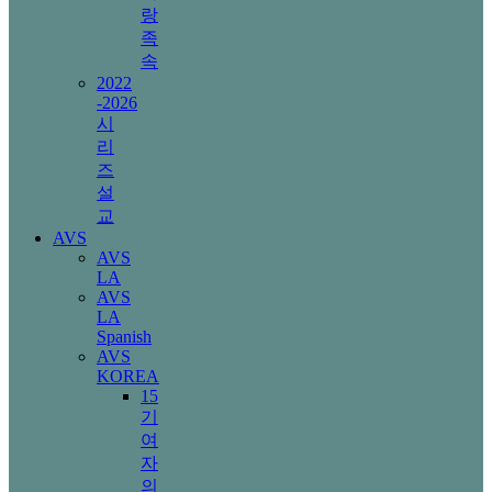
랑
족
속
2022
-2026
시
리
즈
설
교
AVS
AVS
LA
AVS
LA
Spanish
AVS
KOREA
15
기
여
자
의