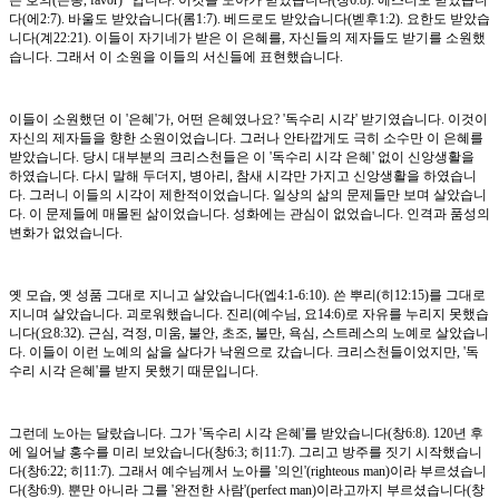
는 호의(은총, favor)" 입니다. 이것을 노아가 받았습니다(창6:8). 에스더도 받았습니
다(에2:7). 바울도 받았습니다(롬1:7). 베드로도 받았습니다(벧후1:2). 요한도 받았습
니다(계22:21). 이들이 자기네가 받은 이 은혜를, 자신들의 제자들도 받기를 소원했
습니다. 그래서 이 소원을 이들의 서신들에 표현했습니다.
이들이 소원했던 이 '은혜'가, 어떤 은혜였나요? '독수리 시각' 받기였습니다. 이것이
자신의 제자들을 향한 소원이었습니다. 그러나 안타깝게도 극히 소수만 이 은혜를
받았습니다. 당시 대부분의 크리스천들은 이 '독수리 시각 은혜' 없이 신앙생활을
하였습니다. 다시 말해 두더지, 병아리, 참새 시각만 가지고 신앙생활을 하였습니
다. 그러니 이들의 시각이 제한적이었습니다. 일상의 삶의 문제들만 보며 살았습니
다. 이 문제들에 매몰된 삶이었습니다. 성화에는 관심이 없었습니다. 인격과 품성의
변화가 없었습니다.
옛 모습, 옛 성품 그대로 지니고 살았습니다(엡4:1-6:10). 쓴 뿌리(히12:15)를 그대로
지니며 살았습니다. 괴로워했습니다. 진리(예수님, 요14:6)로 자유를 누리지 못했습
니다(요8:32). 근심, 걱정, 미움, 불안, 초조, 불만, 욕심, 스트레스의 노예로 살았습니
다. 이들이 이런 노예의 삶을 살다가 낙원으로 갔습니다. 크리스천들이었지만, '독
수리 시각 은혜'를 받지 못했기 때문입니다.
그런데 노아는 달랐습니다. 그가 '독수리 시각 은혜'를 받았습니다(창6:8). 120년 후
에 일어날 홍수를 미리 보았습니다(창6:3; 히11:7). 그리고 방주를 짓기 시작했습니
다(창6:22; 히11:7). 그래서 예수님께서 노아를 '의인'(righteous man)이라 부르셨습니
다(창6:9). 뿐만 아니라 그를 '완전한 사람'(perfect man)이라고까지 부르셨습니다(창