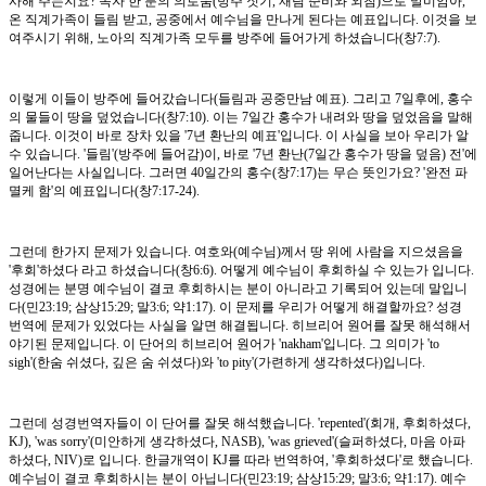
사해 주는지요? 독자 한 분의 의로움(방주 짓기, 재림 준비와 외침)으로 말미암아,
온 직계가족이 들림 받고, 공중에서 예수님을 만나게 된다는 예표입니다. 이것을 보
여주시기 위해, 노아의 직계가족 모두를 방주에 들어가게 하셨습니다(창7:7).
이렇게 이들이 방주에 들어갔습니다(들림과 공중만남 예표). 그리고 7일후에, 홍수
의 물들이 땅을 덮었습니다(창7:10). 이는 7일간 홍수가 내려와 땅을 덮었음을 말해
줍니다. 이것이 바로 장차 있을 '7년 환난의 예표'입니다. 이 사실을 보아 우리가 알
수 있습니다. '들림'(방주에 들어감)이, 바로 '7년 환난(7일간 홍수가 땅을 덮음) 전'에
일어난다는 사실입니다. 그러면 40일간의 홍수(창7:17)는 무슨 뜻인가요? '완전 파
멸케 함'의 예표입니다(창7:17-24).
그런데 한가지 문제가 있습니다. 여호와(예수님)께서 땅 위에 사람을 지으셨음을
'후회'하셨다 라고 하셨습니다(창6:6). 어떻게 예수님이 후회하실 수 있는가 입니다.
성경에는 분명 예수님이 결코 후회하시는 분이 아니라고 기록되어 있는데 말입니
다(민23:19; 삼상15:29; 말3:6; 약1:17). 이 문제를 우리가 어떻게 해결할까요? 성경
번역에 문제가 있었다는 사실을 알면 해결됩니다. 히브리어 원어를 잘못 해석해서
야기된 문제입니다. 이 단어의 히브리어 원어가 'nakham'입니다. 그 의미가 'to
sigh'(한숨 쉬셨다, 깊은 숨 쉬셨다)와 'to pity'(가련하게 생각하셨다)입니다.
그런데 성경번역자들이 이 단어를 잘못 해석했습니다. 'repented'(회개, 후회하셨다,
KJ), 'was sorry'(미안하게 생각하셨다, NASB), 'was grieved'(슬퍼하셨다, 마음 아파
하셨다, NIV)로 입니다. 한글개역이 KJ를 따라 번역하여, '후회하셨다'로 했습니다.
예수님이 결코 후회하시는 분이 아닙니다(민23:19; 삼상15:29; 말3:6; 약1:17). 예수