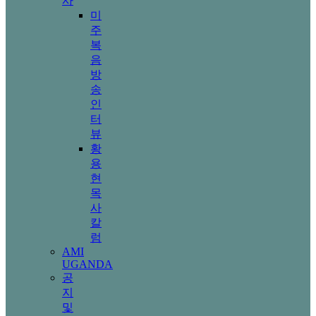
사
미
주
복
음
방
송
인
터
뷰
황
용
현
목
사
칼
럼
AMI
UGANDA
공
지
및