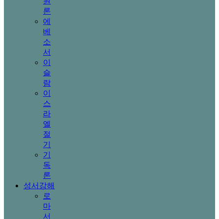
원
론
에
베
소
서
이
슬
람
이
스
라
엘
절
기
기
독
론
성서강해
로
마
서