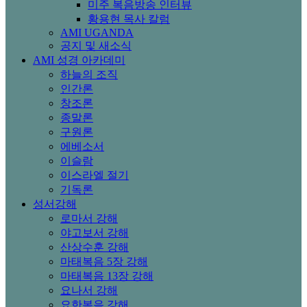
미주 복음방송 인터뷰
황용현 목사 칼럼
AMI UGANDA
공지 및 새소식
AMI 성경 아카데미
하늘의 조직
인간론
창조론
종말론
구원론
에베소서
이슬람
이스라엘 절기
기독론
성서강해
로마서 강해
야고보서 강해
산상수훈 강해
마태복음 5장 강해
마태복음 13장 강해
요나서 강해
요한복음 강해