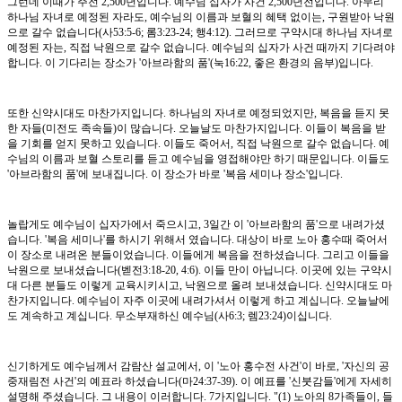
그런데 이때가 주전 2,500년입니다. 예수님 십자가 사건 2,500년전입니다. 아무리
하나님 자녀로 예정된 자라도, 예수님의 이름과 보혈의 혜택 없이는, 구원받아 낙원
으로 갈수 없습니다(사53:5-6; 롬3:23-24; 행4:12). 그러므로 구약시대 하나님 자녀로
예정된 자는, 직접 낙원으로 갈수 없습니다. 예수님의 십자가 사건 때까지 기다려야
합니다. 이 기다리는 장소가 '아브라함의 품'(눅16:22, 좋은 환경의 음부)입니다.
또한 신약시대도 마찬가지입니다. 하나님의 자녀로 예정되었지만, 복음을 듣지 못
한 자들(미전도 족속들)이 많습니다. 오늘날도 마찬가지입니다. 이들이 복음을 받
을 기회를 얻지 못하고 있습니다. 이들도 죽어서, 직접 낙원으로 갈수 없습니다. 예
수님의 이름과 보혈 스토리를 듣고 예수님을 영접해야만 하기 때문입니다. 이들도
'아브라함의 품'에 보내집니다. 이 장소가 바로 '복음 세미나 장소'입니다.
놀랍게도 예수님이 십자가에서 죽으시고, 3일간 이 '아브라함의 품'으로 내려가셨
습니다. '복음 세미나'를 하시기 위해서 였습니다. 대상이 바로 노아 홍수때 죽어서
이 장소로 내려온 분들이었습니다. 이들에게 복음을 전하셨습니다. 그리고 이들을
낙원으로 보내셨습니다(벧전3:18-20, 4:6). 이들 만이 아닙니다. 이곳에 있는 구약시
대 다른 분들도 이렇게 교육시키시고, 낙원으로 올려 보내셨습니다. 신약시대도 마
찬가지입니다. 예수님이 자주 이곳에 내려가셔서 이렇게 하고 계십니다. 오늘날에
도 계속하고 계십니다. 무소부재하신 예수님(사6:3; 렘23:24)이십니다.
신기하게도 예수님께서 감람산 설교에서, 이 '노아 홍수전 사건'이 바로, '자신의 공
중재림전 사건'의 예표라 하셨습니다(마24:37-39). 이 예표를 '신붓감들'에게 자세히
설명해 주셨습니다. 그 내용이 이러합니다. 7가지입니다. "(1) 노아의 8가족들이, 들