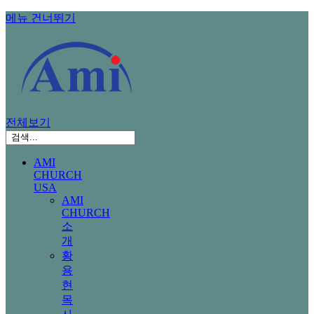
메뉴 건너뛰기
전체보기
AMI
CHURCH
USA
AMI
CHURCH
소
개
황
용
현
목