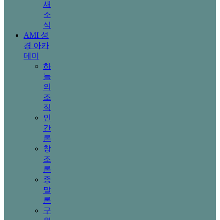
새
소
식
AMI 성
경 아카
데미
하
늘
의
조
직
인
간
론
창
조
론
종
말
론
구