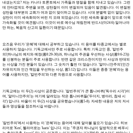
내셨는지요? 저는 카나다 토론토에서 가족들과 명절을 함께 지내고 있습니다. 그런
데 안타깝게도 주변을 보면, 성탄절이 이미 변질되어 있음이 발견됩니다. 이 변질된
성탄을 대부분의 교회가 여과 없이 맞이하고 있습니다. 시대 분별력 없이 말입니다.
성탄이 이미 세속화되어 버린 지 오래 되었습니다. 이런 세속화 물결이 앞으로 더욱
가속화될 것이 예견됩니다. 이것이 바로 예수님 재림전에 반드시(마24:6) 일어나야
만 하는, 복음적 산고의 일환이기 때문입니다.
요즈음 우리가 '은혜'에 대해서 공부하고 있습니다. 이 용어를 타종교에서는 별로
사용하지 않습니다. 기독교에서만 주로 사용합니다. 특히 기독교인 중, '칼빈주
의'(하나님의 예지와 예정(롬8:29-30)과, 하나님의 주권을 우선하는 사상(롬9:6-23))
를 신봉하는 분들이 주로 사용합니다. 반면 같은 크리스천이지만 이 사상과 반대되
는 사상을 가진 분들이 있습니다. 그 숫자가 훨씬 더 많습니다. '알미니안주의'(인간
자유의지와 인간 책임을 우선하는 사상, 롬5:12) 입니다. 이들은 종종 '은혜'라는 용
어를 사용하지만, '칼빈주의'와 다른 차원으로 사용합니다.
기독교에는 이 두(2) 사상이 공존합니다. '칼빈주의'가 큰 톱니바퀴('독수리 시각')이
며, '알미니안주의'는 여기에 달려있는 작은 톱니바퀴들('두더지, 병아리, 참새 시
각') 입니다. 바울이 이 두(2) 사상을 공유했습니다(롬5-8). 자세한 내용은 저의 저서
들과 영상들을 참조하시길 바랍니다.
'칼빈주의'에서 사용하는 이 '은혜'라는 용어에 대해 알아볼 필요가 있습니다. 히브
리어로 'Ken', 헬라어로는 'karis' 입니다. 이는 "주권자 하나님이 일방적으로 베푸시