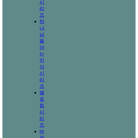
시
리
즈
하
나
님
을
아
는
지
식
시
리
즈
엘
로
힘
시
리
즈
바
울