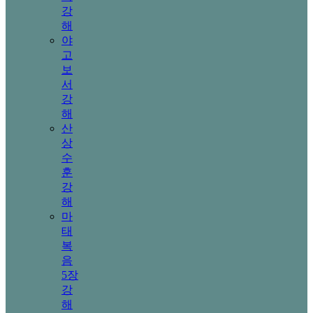
강
해
야
고
보
서
강
해
산
상
수
훈
강
해
마
태
복
음
5장
강
해