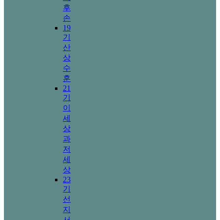
후
손
19
기
산
상
수
훈
21
기
이
세
상
과
저
세
상
23
기
선
지
서