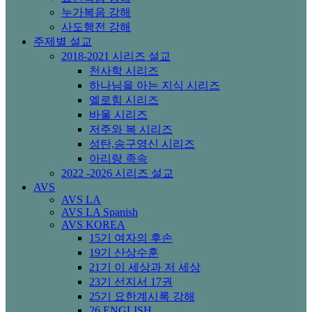
누가복음 강해
사도행전 강해
주제별 설교
2018-2021 시리즈 설교
천사학 시리즈
하나님을 아는 지식 시리즈
엘로힘 시리즈
바울 시리즈
저주와 복 시리즈
성탄,송구영신 시리즈
아리랑 족속
2022 -2026 시리즈 설교
AVS
AVS LA
AVS LA Spanish
AVS KOREA
15기 여자의 후손
19기 산상수훈
21기 이 세상과 저 세상
23기 선지서 17권
25기 요한계시록 강해
26 ENGLISH