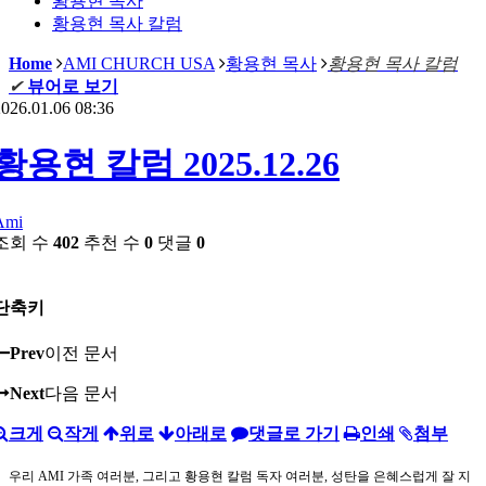
황용현 목사
황용현 목사 칼럼
Home
AMI CHURCH USA
황용현 목사
황용현 목사 칼럼
✔
뷰어로 보기
026.01.06 08:36
황용현 칼럼 2025.12.26
Ami
조회 수
402
추천 수
0
댓글
0
단축키
Prev
이전 문서
Next
다음 문서
크게
작게
위로
아래로
댓글로 가기
인쇄
첨부
우리 AMI 가족 여러분, 그리고 황용현 칼럼 독자 여러분, 성탄을 은혜스럽게 잘 지