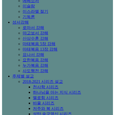
에베소서
이슬람
이스라엘 절기
기독론
성서강해
로마서 강해
야고보서 강해
산상수훈 강해
마태복음 5장 강해
마태복음 13장 강해
요나서 강해
요한복음 강해
누가복음 강해
사도행전 강해
주제별 설교
2018-2021 시리즈 설교
천사학 시리즈
하나님을 아는 지식 시리즈
엘로힘 시리즈
바울 시리즈
저주와 복 시리즈
성탄,송구영신 시리즈