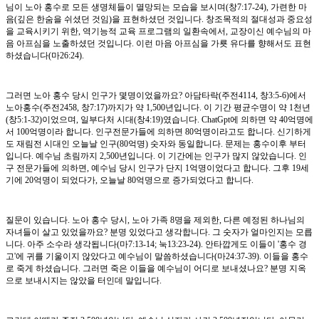
님이 노아 홍수로 모든 생명체들이 멸망되는 모습을 보시며(창7:17-24), 가련한 마
음(깊은 한숨을 쉬셨던 것임)을 표현하셨던 것입니다. 창조목적의 절대성과 중요성
을 교육시키기 위한, 역기능적 교육 프로그램의 일환속에서, 교장이신 예수님의 마
음 아프심을 노출하셨던 것입니다. 이런 마음 아프심을 가룟 유다를 향해서도 표현
하셨습니다(마26:24).
그러면 노아 홍수 당시 인구가 몇명이었을까요? 아담타락(주전4114, 창3:5-6)에서
노아홍수(주전2458, 창7:17)까지가 약 1,500년입니다. 이 기간 평균수명이 약 1천년
(창5:1-32)이었으며, 일부다처 시대(창4:19)였습니다. ChatGpt에 의하면 약 40억명에
서 100억명이라 합니다. 인구전문가들에 의하면 80억명이라고도 합니다. 신기하게
도 재림전 시대인 오늘날 인구(80억명) 숫자와 동일합니다. 문제는 홍수이후 부터
입니다. 예수님 초림까지 2,500년입니다. 이 기간에는 인구가 많지 않았습니다. 인
구 전문가들에 의하면, 예수님 당시 인구가 단지 1억명이었다고 합니다. 그후 19세
기에 20억명이 되었다가, 오늘날 80억명으로 증가되었다고 합니다.
질문이 있습니다. 노아 홍수 당시, 노아 가족 8명을 제외한, 다른 예정된 하나님의
자녀들이 살고 있었을까요? 분명 있었다고 생각합니다. 그 숫자가 얼마인지는 모릅
니다. 아주 소수라 생각됩니다(마7:13-14; 눅13:23-24). 안타깝게도 이들이 '홍수 경
고'에 귀를 기울이지 않았다고 예수님이 말씀하셨습니다(마24:37-39). 이들을 홍수
로 죽게 하셨습니다. 그러면 죽은 이들을 예수님이 어디로 보내셨나요? 분명 지옥
으로 보내시지는 않았을 터인데 말입니다.