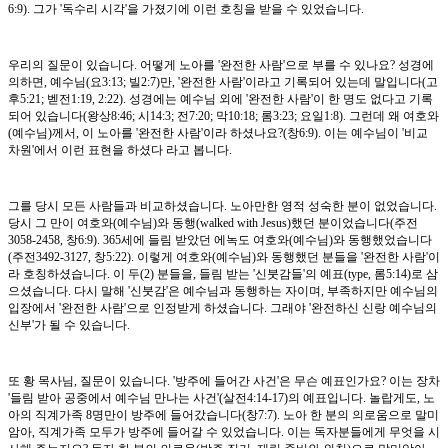
6:9). 그가 '독수리 시각'을 가졌기에 이런 호칭을 받을 수 있었습니다.
우리의 질문이 있습니다. 어떻게 노아를 '완전한 사람'으로 부를 수 있나요? 성경에
의하면, 예수님(요3:13; 빌2:7)만, '완전한 사람'이라고 기록되어 있는데 말입니다(고
후5:21; 벧전1:19, 2:22). 성경에는 예수님 외에 '완전한 사람'이 한 명도 없다고 기록
되어 있습니다(왕상8:46; 시14:3; 전7:20; 막10:18; 롬3:23; 요일1:8). 그런데 왜 여호와
(예수님)께서, 이 노아를 '완전한 사람'이라 하셨나요?(창6:9). 이는 예수님이 '비교
차원'에서 이런 표현을 하셨다 라고 봅니다.
그를 당시 모든 사람들과 비교하셨습니다. 노아만한 영적 성숙한 분이 없었습니다.
당시 그 만이 여호와(예수님)와 동행(walked with Jesus)했던 분이었습니다(주전
3058-2458, 창6:9). 365세에 들림 받았던 에녹도 여호와(예수님)와 동행했었습니다
(주전3492-3127, 창5:22). 이렇게 여호와(예수님)와 동행했던 분들을 '완전한 사람'이
라 호칭하셨습니다. 이 두(2) 분들을, 들림 받는 '신붓감들'의 예표(type, 롬5:14)로 삼
으셨습니다. 다시 말해 '신붓감'은 예수님과 동행하는 자이며, 부족하지만 예수님의
입장에서 '완전한 사람'으로 인정받게 하셨습니다. 그래야 '완전하신 신랑 예수님의
신부'가 될 수 있습니다.
또 황 목사님, 질문이 있습니다. '방주에 들어간 사건'은 무슨 예표인가요? 이는 장차
'들림 받아 공중에서 예수님 만나는 사건'(살전4:14-17)의 예표입니다. 놀랍게도, 노
아의 직계가족 8명만이 방주에 들어갔습니다(창7:7). 노아 한 분의 의로움으로 말미
암아, 직계가족 모두가 방주에 들어갈 수 있었습니다. 이는 독자분들에게 무엇을 시