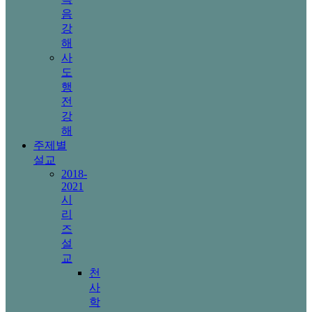
음
강
해
사
도
행
전
강
해
주제별
설교
2018-
2021
시
리
즈
설
교
천
사
학