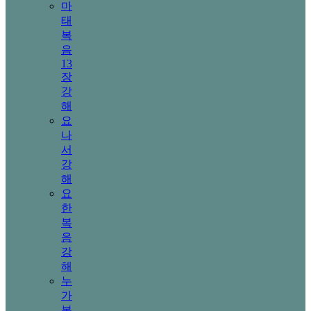
마
태
복
음
13
장
강
해
요
나
서
강
해
요
한
복
음
강
해
누
가
복