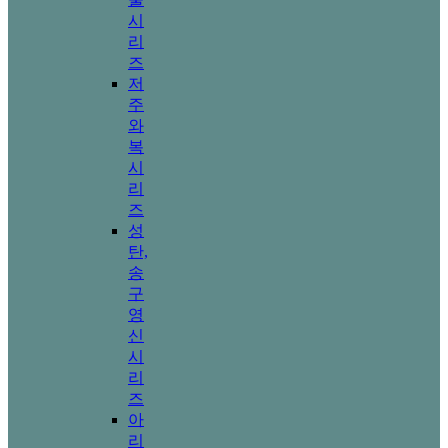
시
리
즈
저
주
와
복
시
리
즈
성
탄,
송
구
영
신
시
리
즈
아
리