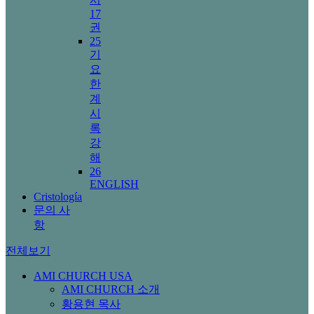
17
권
25
기
요
한
계
시
록
강
해
26
ENGLISH
Cristología
문의 사
항
전체보기
AMI CHURCH USA
AMI CHURCH 소개
황용현 목사