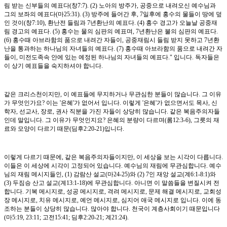
림 받는 신부들의 예표다(창7:7). (2) 노아의 방주가, 공중으로 내려오신 예수님과
그의 보좌의 예표다(마25:31). (3) 방주에 들어간 후, 7일후에 홍수의 물들이 땅에 덮
인 것이(창7:10), 환난전 들림과 7년환난의 예표다. (4) 홍수 경고가 오늘날 공중재
림 경고의 예표다. (5) 홍수는 물의 심판의 예표며, 7년환난은 불의 심판의 예표다.
(6) 홍수때 아브라함의 품으로 내려간 자들이, 공중재림시 들림 받지 못하고 7년환
난을 통과하는 하나님의 자녀들의 예표다. (7) 홍수때 아브라함의 품으로 내려간 자
들이, 미전도족속 안에 있는 예정된 하나님의 자녀들의 예표다." 입니다. 독자들은
이 상기 예표들을 숙지하셔야 합니다.
같은 크리스천이지만, 이 예표들에 무지하거나 무관심한 분들이 많습니다. 그 이유
가 무엇인가요? 이는 '은혜'가 없어서 입니다. 이렇게 '은혜'가 없으면서도 목사, 신
학자, 선교사, 장로, 권사 직분을 가진 자들이 상당히 많습니다. 같은 복음주의자들
인데 말입니다. 그 이유가 무엇인지요? 은혜의 분량이 다르며(롬12:3-6), 그릇의 재
료와 모양이 다르기 때문(딤후2:20-21)입니다.
이렇게 다르기 때문에, 같은 복음주의자들이지만, 이 세상을 보는 시각이 다릅니다.
이들은 이 세상에 시각이 고정되어 있습니다. 예수님의 재림에 무관심합니다. 예수
님의 재림 메시지들인, (1) 감람산 설교(마24-25)와 (2) 7인 재앙 설교(계6:1-8:1)와
(3) 두짐승 산고 설교(계13:1-18)에 무관심합니다. 아니면 이 말씀들을 변질시켜 전
합니다. 기복 메시지로, 성공 메시지로, 격려 메시지로, 문제 해결 메시지로, 교회성
장 메시지로, 치유 메시지로, 예언 메시지로, 심지어 애국 메시지로 입니다. 이에 동
조하는 분들이 상당히 많습니다. 많아야 합니다. 천국이 계층사회이기 때문입니다
(마5:19, 23:11; 고전15:41; 딤후2:20-21; 계21:24).