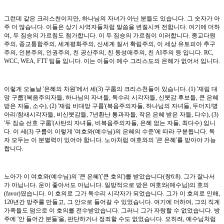
그런데 같은 크리스천이지만, 하나님의 자녀가 아닌 분들도 있습니다. 그 숫자가 아
주 더 많습니다. 이들은 상기 사역자들처럼 말씀을 변질시켜 전합니다. 여기에 더하
여, 두 짐승의 가르침도 첨가합니다. 이 두 짐승의 가르침이 이러합니다. 종교다원
주의, 종교통합주의, 세계평화주의, 신세계 질서 확립주의, 이 세상 유토피아 추구
주의, 인본주의, 인권주의, 친 공산주의, 친 동성애주의, 친 AI주의 등 입니다. RC,
WCC, WEA, FTT 팀들 입니다. 이는 이들이 예수 그리스도의 은혜가 없어서 입니다.
이렇게 오늘날 '은혜의 차원'에서 세(3) 구룹의 크리스천들이 있습니다. (1) '재림 대
망 구룹'(복음주의자들, 하나님의 자녀들, 독수리 시각자들, 신붓감 후보들, 큰 은혜
받은 자들, 소수), (2) '재림 비대망 구룹'(복음주의자들, 하나님의 자녀들, 두더지/병
아리/참새시각자들, 비신붓감들, 7년환난 통과자들, 작은 은혜 받은 자들, 다수), (3)
'두 짐승 선호 구룹'(사탄의 자녀들, 비복음주의자들, 은혜 없는 자들, 최다수) 입니
다. 이 세(3) 구룹이 이렇게 '여호와(예수님)의 은혜의 수준'에 따라 구분됩니다. 독
자 모두는 이 분별력이 있어야 합니다. 노아처럼 여호와의 '큰 은혜'를 받아야 가능
합니다.
노아가 이 여호와(예수님)의 '큰 은혜'('큰 호의')를 받았습니다(창6:8). 그가 잘나서
가 아닙니다. 운이 좋아서도 아닙니다. 일방적으로 받은 여호와(예수님)의 호의
(favor)였습니다. 이 호의로 그가 독수리 시각자가 되었습니다. 그가 이 호의로 인해,
120년간 방주를 만들고, 그 안으로 들어갈 수 있었습니다. 여기에 더하여, 그의 직계
가족들도 덤으로 이 호의를 전수받았습니다. 그러니 그가 자랑할 수 없었습니다. 방
주에 '안 들어간 분들'을, 판단하거나 정죄할 수도 없었습니다. 오히려, 예수님처럼