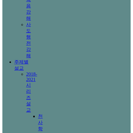
음
강
해
사
도
행
전
강
해
주제별
설교
2018-
2021
시
리
즈
설
교
천
사
학