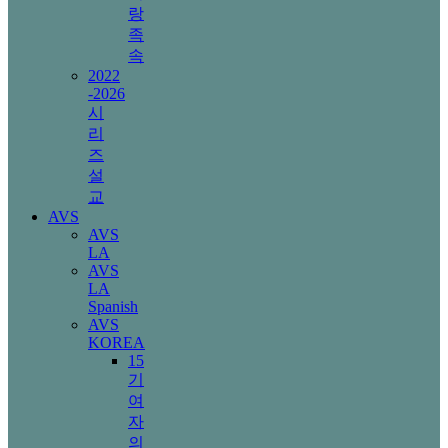
랑
족
속
2022
-2026
시
리
즈
설
교
AVS
AVS
LA
AVS
LA
Spanish
AVS
KOREA
15
기
여
자
의