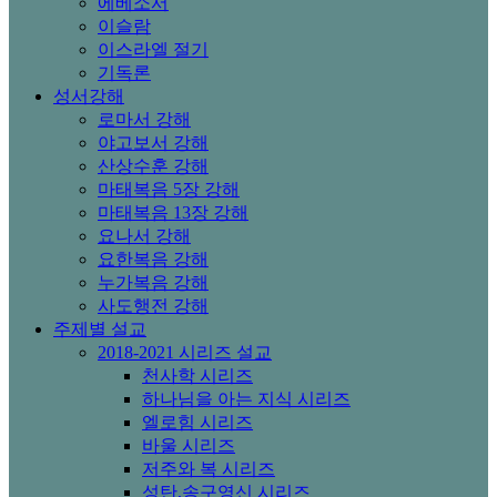
에베소서
이슬람
이스라엘 절기
기독론
성서강해
로마서 강해
야고보서 강해
산상수훈 강해
마태복음 5장 강해
마태복음 13장 강해
요나서 강해
요한복음 강해
누가복음 강해
사도행전 강해
주제별 설교
2018-2021 시리즈 설교
천사학 시리즈
하나님을 아는 지식 시리즈
엘로힘 시리즈
바울 시리즈
저주와 복 시리즈
성탄,송구영신 시리즈