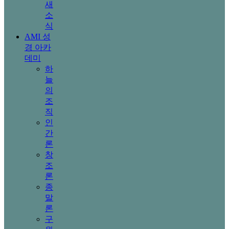
새
소
식
AMI 성
경 아카
데미
하
늘
의
조
직
인
간
론
창
조
론
종
말
론
구