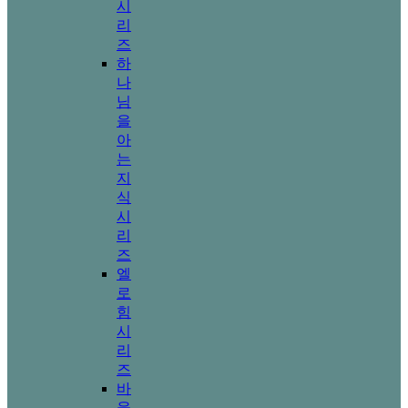
시
리
즈
하
나
님
을
아
는
지
식
시
리
즈
엘
로
힘
시
리
즈
바
울