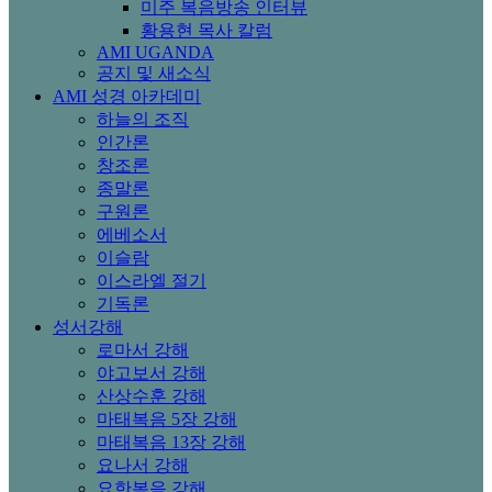
미주 복음방송 인터뷰
황용현 목사 칼럼
AMI UGANDA
공지 및 새소식
AMI 성경 아카데미
하늘의 조직
인간론
창조론
종말론
구원론
에베소서
이슬람
이스라엘 절기
기독론
성서강해
로마서 강해
야고보서 강해
산상수훈 강해
마태복음 5장 강해
마태복음 13장 강해
요나서 강해
요한복음 강해