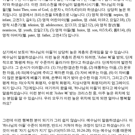
자'라 하셨습니다. 이런 크리스천을 예수님이 말씀하시시기를, '하나님의 아들
들'(헬. huioi Theo, sons of God, 소문자 s, 마5:9,45)이라 하셨습니다. 상당히 높은 위
치입니다. 성경에서 크리스천을 6계층으로 나눕니다. (1) 영적 유아(헬. nepios, 영.
infant, 고전3:1; 갈4:1), (2) 영적 어린아이(헬. paidion, 영. child, 마18:2; 요일2:18), (3)
영적 사춘기(헬. teknion, 영. adolescence, 요13:33; 요일2:12), (4) 영적 청년(헬.
neaniscos, 영. youth, 요일2:13), (5) 영적 아들(헬. huios, 영. son, 마5:9,45; 롬8:14), (6)
영적 아버지(헬. pater, 영. father, 고전4:15) 입니다.
상기에서 보듯이 '하나님의 아들'이 상당히 높은 계층의 존재임을 알 수 있습니다.
예수님이 말씀하셨습니다. 이런 높은 계층의 존재가 되려면, 'Asher 복'을 받되, 단계
적으로 '화평케 하는 자' 수준까지 올라가야 한다고 하셨습니다. 단계적이며 발전적
입니다. 그 순서가 이러합니다. (1) 가난한/겸손한 마음, (2) 애통하는 마음, (3) 온유
한 마음, (4) 의(예수님)에 주리고 목마른 마음, (5) 자비 베푸는 마음, (6) 이 자비를
더 많은 분들에게 베풀기 위해, 쓴뿌리 제거 받아 순수한 마음 가지기, 그리고 (7) 화
평케 하는 자(수직적 화평자, 수평적 화평자, 지상사명적 화평자)까지 업그레이드
되기 입니다. 7단계입니다. 여기까지 왔을 때, '하나님의 아들'이 된다고 예수님이
말씀하셨습니다. 이런 분이 바로 'Ashre 복' 받는 크리스천 중, 아주 높은 위치에 있
는 분임을 알 수 있습니다. 우리 모두가 이런 높은 위치에 있게 되면 얼마나 행복할
까요?
그런데 이런 행복한 분이 되기가 그리 쉽지 않습니다. 예수님이 말씀하셨습니다. 이
'하나님의 아들' 수준이 되려면, 반드시 거쳐야 하는 과정이 있다고 하셨습니다. 이
것이 바로 '자기 십자가 지기' 입니다(마5:10-12, 16:24-28). 이는 예수님 이름 때문에