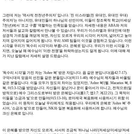
그런데 저는 '역사적 전천년주의자' 입니다. '친 이스라엘(친 유대인, 유대인 우대)
주의자'는 아니지만, 유대인들이 하나님의 선민이며, 이들이 창조목적 학교(이세상
7천년)에서 '조교 구룹' 역할하는 민족임을 믿습니다. 자세한 내용은 ABA와 저의
저서들과 설교와 칼럼에서 만나볼 수 있습니다. 우리가 이스라엘과 유대인에 대한
성경적 가르침을 깨닫게 되면, 자신도 모르게 우리의 시각이 커지며, 넓어지고 높아
지며 깊어지며 길어지게 됩니다. 우리 AMI 팀들이 이것을 경험하고 있습니다. 이런
시각을 우리가 '독수리 시각'이라 부릅니다. 은혜로 입니다. 우리가 이런 시각을 가
지면, 오늘날 왜 예수님이 '이란 전쟁'을 허락하셨는지도 알게 됩니다. 이에 대해 제
가 지난 칼럼에서 자세히 설명 드렸습니다.
'독수리 시각'을 가진 자는 'Ashre 복' 받은 자입니다. 욥 같은 분입니다(욥42:7-17).
구약시대의 믿음의 선진들 같은 분들입니다(히11:1-40). 예수님의 제자들과 바울팀
같은 분들입니다. 이들 모두가 정도의 차이는 있었지만, 'Ashre 복'(헬. Macarios 복, 8
복, 마5:3-12)을 받았습니다. 자신들이 잘났거나 운이 좋아서가 아니고, 전적으로(일
방적으로) 예수 그리스도로부터 받은 은혜입니다(롬1:7; 엡1:7: 계22:21). 그 목적이
이들을 '소금과 빛'으로 만들어(마5:13-16), 로마제국 복음화에 사용하시기 위함 이
었습니다. 이 원칙이 오늘날 우리에게도 적용됩니다. 우리에게 은혜로 'Ashre 복' 주
시어, '소금과 빛'으로 만들어, NK와 일본 복음화에 사용하시려 합니다. 예수님의
크신 은혜로 입니다.
이 은혜를 받으면 자신도 모르게, 서서히 조금씩 '하나님 나라'(저세상/이세상/저세