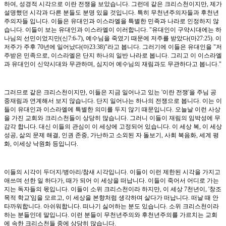
하여, 성경적 시각으로 이란 전쟁을 보았습니다. 그런데 같은 크리스천이지만, 제가
설명했던 시각과 다른 분들도 분명 있을 것입니다. 특히 무천년주의자들과 후천년
주의자들 입니다. 이들은 유대인과 이스라엘을 특별한 민족과 나라로 인정하지 않
습니다. 이들이 보는 유대인과 이스라엘이 이러합니다. "유대인이 구약시대에는 하
나님의 선민이었지만(신7:6-7), 예수님을 죽였기 때문에 저주를 받았다(마27:25). 이
저주가 주후 70년에 일어났다(마23:38)"라고 봅니다. 그러기에 이들은 유대인을 "저
주받은 민족으로, 이스라엘은 단지 하나의 일반 나라로 봅니다. 그리고 이 이스라엘
과 유대인이 신약시대와 무관하며, 심지어 예수님의 재림과도 무관하다고 봅니다."
그러므로 같은 크리스천이지만, 이들은 지금 일어나고 있는 '이란 전쟁'을 주님 공
중재림과 연계해서 보지 않습니다. 단지 일어나는 하나의 전쟁으로 봅니다. 이는 이
들이 유대인과 이스라엘에 특별한 의미를 두지 않기 때문입니다. 오늘날 이런 사상
을 가진 교회와 크리스천들이 상당히 많습니다. 그러니 이들이 재림의 임박성에 무
감각 합니다. 대신 이들의 관심이 이 세상에 고정되어 있습니다. 이 세상 복, 이 세상
성공, 삶의 문제 해결, 인권 존중, 가난하고 소외된 자 돌보기, 사회 복음화, 세계 평
화, 이세상 낙원화 등입니다.
이들의 시각이 두더지/병아리/참새 시각입니다. 이들이 이런 제한된 시각을 가지고
애쓰며 선한 일 하다가, 때가 되어 이 세상을 떠납니다. 이들이 죽어서 어디로 가는
지는 독자들의 몫입니다. 이들이 소위 크리스천이라 하지만, 이 세상 7천년이, '창조
목적 학교'임을 모르고, 이 세상을 본향처럼 생각하며 살다가 떠납니다. 떠날 때 안
타까워합니다. 아쉬워합니다. 떠나기 싫어하는 분도 있습니다. 소위 크리스천이라
하는 분들인데 말입니다. 이런 분들이 무천년주의와 후천년주의를 가르치는 교회
에 속한 크리스천들 중에 상당히 많습니다.