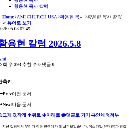
황용현 목사
황용현 목사 칼럼
Home
AMI CHURCH USA
황용현 목사
황용현 목사 칼럼
✔
뷰어로 보기
026.05.08 07:49
황용현 칼럼 2026.5.8
Ami
조회 수
393
추천 수
0
댓글
0
단축키
Prev
이전 문서
Next
다음 문서
크게
작게
위로
아래로
댓글로 가기
인쇄
첨부
지난 칼럼에서 우리가 이란 전쟁에 대해 살펴보았습니다. 이스라엘(유대인)과 연결