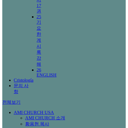
17
권
25
기
요
한
계
시
록
강
해
26
ENGLISH
Cristología
문의 사
항
전체보기
AMI CHURCH USA
AMI CHURCH 소개
황용현 목사