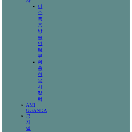
사
미
주
복
음
방
송
인
터
뷰
황
용
현
목
사
칼
럼
AMI
UGANDA
공
지
및