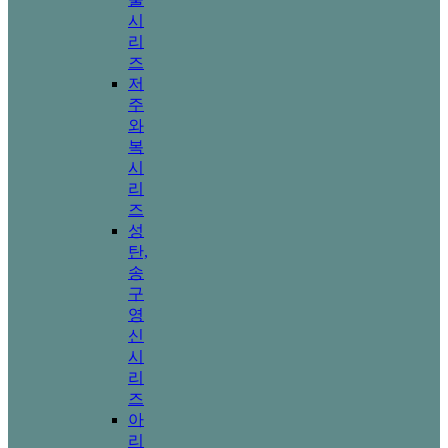
시
리
즈
저
주
와
복
시
리
즈
성
탄,
송
구
영
신
시
리
즈
아
리