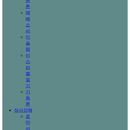
원
론
에
베
소
서
이
슬
람
이
스
라
엘
절
기
기
독
론
성서강해
로
마
서