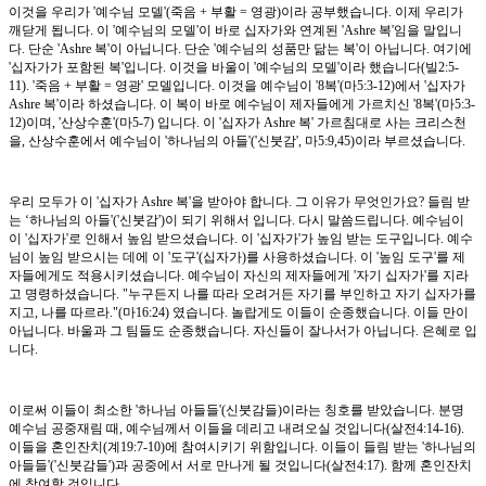
이것을 우리가 '예수님 모델'(죽음 + 부활 = 영광)이라 공부했습니다. 이제 우리가
깨닫게 됩니다. 이 '예수님의 모델'이 바로 십자가와 연계된 'Ashre 복'임을 말입니
다. 단순 'Ashre 복'이 아닙니다. 단순 '예수님의 성품만 닮는 복'이 아닙니다. 여기에
'십자가가 포함된 복'입니다. 이것을 바울이 '예수님의 모델'이라 했습니다(빌2:5-
11). '죽음 + 부활 = 영광' 모델입니다. 이것을 예수님이 '8복'(마5:3-12)에서 '십자가
Ashre 복'이라 하셨습니다. 이 복이 바로 예수님이 제자들에게 가르치신 '8복'(마5:3-
12)이며, '산상수훈'(마5-7) 입니다. 이 '십자가 Ashre 복' 가르침대로 사는 크리스천
을, 산상수훈에서 예수님이 '하나님의 아들'('신붓감', 마5:9,45)이라 부르셨습니다.
우리 모두가 이 '십자가 Ashre 복'을 받아야 합니다. 그 이유가 무엇인가요? 들림 받
는 ‘하나님의 아들'('신붓감')이 되기 위해서 입니다. 다시 말씀드립니다. 예수님이
이 '십자가'로 인해서 높임 받으셨습니다. 이 '십자가'가 높임 받는 도구입니다. 예수
님이 높임 받으시는 데에 이 '도구'(십자가)를 사용하셨습니다. 이 '높임 도구'를 제
자들에게도 적용시키셨습니다. 예수님이 자신의 제자들에게 '자기 십자가'를 지라
고 명령하셨습니다. "누구든지 나를 따라 오려거든 자기를 부인하고 자기 십자가를
지고, 나를 따르라."(마16:24) 였습니다. 놀랍게도 이들이 순종했습니다. 이들 만이
아닙니다. 바울과 그 팀들도 순종했습니다. 자신들이 잘나서가 아닙니다. 은혜로 입
니다.
이로써 이들이 최소한 '하나님 아들들'(신붓감들)이라는 칭호를 받았습니다. 분명
예수님 공중재림 때, 예수님께서 이들을 데리고 내려오실 것입니다(살전4:14-16).
이들을 혼인잔치(계19:7-10)에 참여시키기 위함입니다. 이들이 들림 받는 '하나님의
아들들'('신붓감들')과 공중에서 서로 만나게 될 것입니다(살전4:17). 함께 혼인잔치
에 참여할 것입니다.