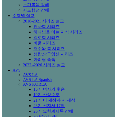
누가복음 강해
사도행전 강해
주제별 설교
2018-2021 시리즈 설교
천사학 시리즈
하나님을 아는 지식 시리즈
엘로힘 시리즈
바울 시리즈
저주와 복 시리즈
성탄,송구영신 시리즈
아리랑 족속
2022 -2026 시리즈 설교
AVS
AVS LA
AVS LA Spanish
AVS KOREA
15기 여자의 후손
19기 산상수훈
21기 이 세상과 저 세상
23기 선지서 17권
25기 요한계시록 강해
26 ENGLISH