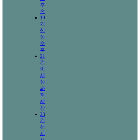
후
손
19
기
산
상
수
훈
21
기
이
세
상
과
저
세
상
23
기
선
지
서