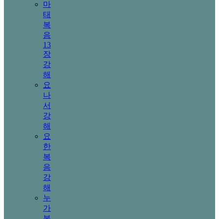
마
태
복
음
13
장
강
해
요
나
서
강
해
요
한
복
음
강
해
누
가
복