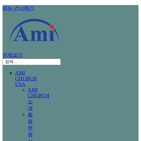
메뉴 건너뛰기
전체보기
AMI
CHURCH
USA
AMI
CHURCH
소
개
황
용
현
목