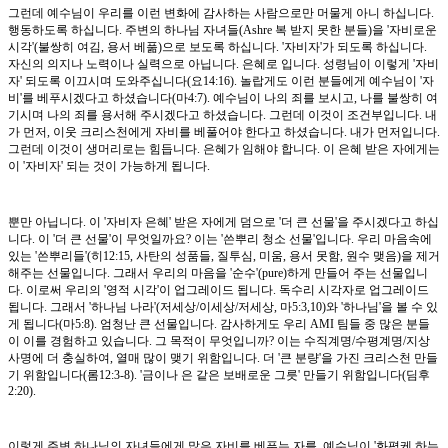
그런데 예수님이 우리를 이런 변화에 감사하는 사람으로만 머물게 아니 하십니다.
행동하도록 하십니다. 주변의 하나님 자녀들(Ashre 복 받지 못한 분들)을 '자비로운
시각'(불쌍히 여김, 용서 베풂)으로 보도록 하십니다. '자비자'가 되도록 하십니다.
자신의 의지나 노력이나 실력으로 아닙니다. 은혜로 입니다. 성령님이 이렇게 '자비
자' 되도록 이끄시며 도와주십니다(요14:16). 놀랍게도 이런 분들에게 예수님이 '자
비'를 베푸시겠다고 하셨습니다(마4:7). 예수님이 나의 죄를 보시고, 나를 불쌍히 여
기시며 나의 죄를 용서해 주시겠다고 하셨습니다. 그런데 이것이 조건부입니다. 내
가 먼저, 이웃 크리스천에게 자비를 베풀어야 한다고 하셨습니다. 내가 먼저입니다.
그런데 이것이 생머리로는 힘듭니다. 은혜가 임해야 합니다. 이 은혜 받은 자에게는
이 '자비자' 되는 것이 가능하게 됩니다.
뿐만 아닙니다. 이 '자비자 은혜' 받은 자에게 덤으로 '더 큰 선물'을 주시겠다고 하십
니다. 이 '더 큰 선물'이 무엇일까요? 이는 '쓴뿌리 청소 선물'입니다. 우리 마음속에
있는 '쓴뿌리들'(히12:15, 사탄의 성품들, 질투심, 미움, 용서 못함, 원수 맺음)을 제거
해주는 선물입니다. 그래서 우리의 마음을 '순수'(pure)하게 만들어 주는 선물입니
다. 이로써 우리의 '영적 시각'이 업그레이드 됩니다. 독수리 시각자로 업그레이드
됩니다. 그래서 '하나님 나라'(저세상/이세상/저세상, 마5:3,10)와 '하나님'을 볼 수 있
게 됩니다(마5:8). 엄청난 큰 선물입니다. 감사하게도 우리 AMI 팀들 중 많은 분들
이 이를 경험하고 있습니다. 그 목적이 무엇입니까? 이는 수직계명/수평계명/지상
사명에 더 충실하여, 열매 많이 맺기 위함입니다. 더 '큰 분량'을 가진 크리스천 만들
기 위함입니다(롬12:3-8). '금이나 은 같은 보배로운 그릇' 만들기 위함입니다(딤후
2:20).
이렇게 주변 하나님의 자녀들에게 많은 자비를 베푸는 자를, 예수님이 '화평케 하는