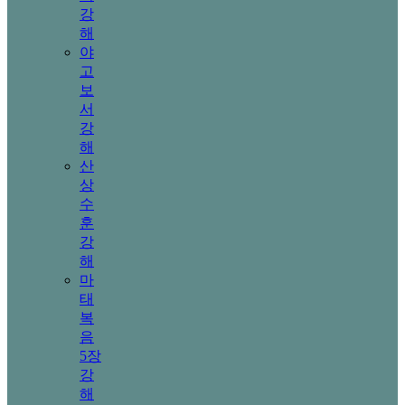
강
해
야
고
보
서
강
해
산
상
수
훈
강
해
마
태
복
음
5장
강
해