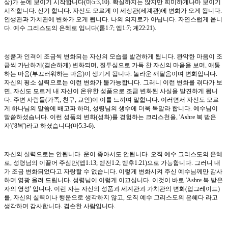
상)가 눈에 보이기 시작합니다(마5:3,10). 확실하지는 않지만 희미하게나마 보이기
시작합니다. 신기 합니다. 자신도 모르게 이 세상관(세계관)에 변화가 오게 됩니다.
인생관과 가치관에 변화가 오게 됩니다. 나의 의지로가 아닙니다. 자연스럽게 옵니
다. 예수 그리스도의 은혜로 입니다(롬1:7; 엡1:7; 계22:21).
성품과 인격이 조금씩 변화되는 자신의 모습을 발견하게 됩니다. 완악한 마음이 조
금씩 가난하게(겸손하게) 변화되며, 질투심으로 가득 찬 자신의 마음을 보며, 애통
하는 마음(부끄러워하는 마음)이 생기게 됩니다. 놀라운 깨달음이며 변화입니다.
자신의 평소 실력으로는 이런 변화가 불가능합니다. 그러니 이런 변화를 겪다가 보
면, 자신도 모르게 내 자신이 온유한 성품으로 조금 변화된 사실을 발견하게 됩니
다. 주변 사람들(가족, 친구, 교인)이 이를 느끼며 말합니다. 이러면서 자신도 모르
게 하나님의 말씀에 배고파 하며, 성령님의 생수에 더욱 목말라 합니다. 예수님이
말씀하셨습니다. 이런 성품의 변화(성화)를 경험하는 크리스천을, 'Ashre 복 받은
자'('8복')라고 하셨습니다(마5:3-6).
자신의 실력으로는 안됩니다. 운이 좋아서도 안됩니다. 오직 예수 그리스도의 은혜
로, 성령님의 이끌어 주심만(엡1:13; 벧전1:2; 벧후1:21)으로 가능합니다. 그러니 내
가 조금 변화되었다고 자랑할 수 없습니다. 이렇게 변화시켜 주신 예수님께만 감사
하며 영광 올려 드립니다. 성령님이 이렇게 이끄십니다. 이것이 바로 'Ashre 복 받은
자의 영성' 입니다. 이런 자는 자신의 성품과 세계관과 가치관의 변화(업그레이드)
를, 자신의 실력이나 행운으로 생각하지 않고, 오직 예수 그리스도의 은혜다 라고
생각하며 감사합니다. 겸손한 사람입니다.