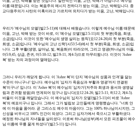
미움, 고난, 박해를 받는 것입니다. 일반적인 미움, 고난, 박해가 아닙니다. 예수님
이름 때문입니다. 이는 복음주의 메시지 전하다가 받는 미움, 고난, 박해입니다. 종
교다원주의가 사탄의 미혹이라고 가르치며 외치다가 받는 미움, 고난, 박해입니다.
우리가 '예수님의 모델'(빌2:5-11)에 대해서 배웠습니다. 이렇게 예수님 이름 때문에
미움, 고난, 박해 받는 것이 바로, 이 '예수님 모델'(빌2:5-11)의 첫 부분(죽음, 희생,
소금)입니다. 이것이 또한 '예수님의 생명 살리는 원칙'(요12:24-26)의 첫 부분(죽음,
희생, 소금)입니다. '예수님의 고난 신학'(사53:5-6)에서 첫 부분(죽음, 희생, 소금)입
니다. 그후 부활(생명, 살아남, 빛, 복음화)이 따라오며, 그리고 영광(하나님의 아들,
마5:9,45, 상급, 존귀, 마5:10-12; 빌2:9-11; 계4-5)으로 마무리됩니다. 이것이 'Ashre
복' 받는 자의 과정이며 열매입니다.
그러니 우리가 깨닫게 됩니다. 이 'Ashre 복'이 단지 '예수님의 성품과 인격'을 닮는
수준이 아니구나! 입니다. 예수님의 '십자가 죽음심과 부활과 영광'까지 연결된
복'이구나! 입니다. 이 'Ashre 복'이 예수님의 '십자가'(저주와 희생과 용서와 생명살
림과 존귀함 받음)와 연계되어 있구나 입니다(요12:24-26; 빌2:5-11; 히12:2; 계4-5).
바울이 이것을 깨달았습니다. 이 예수님의 '십자가 모델'(빌2:5-11)이 바로 'Ashre
복'의 예표이구나 입니다. 그래서 그가 빌립보 교인들에게 명령했습니다. "너희 안
에 이 마음을 품어라. 곧 그리스도 예수의 마음이다. 그는 100% 하나님이시지만, 그
신성을 비우시고 100% 인간이 되셨다. 그리고 십자가에서 죽으시고 부활하셨다.
예정된 하나님의 자녀들을 살리셨다. 이로써 하나님(성부)께서 모든 피조물이 예수
님 이름에 무릎 꿇게 하셨다"(빌2:5-11) 입니다.