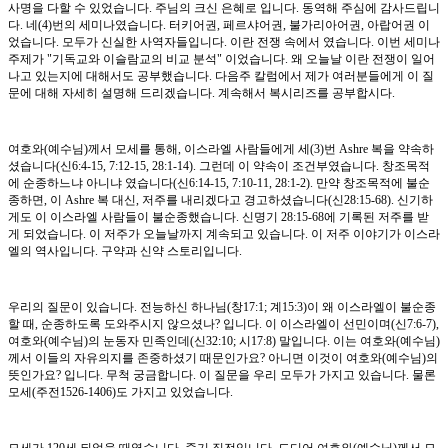
사명을 다할 수 있었습니다. 주님의 크신 은혜로 입니다. 동역해 주심에 감사드립니
다. 네(4)번의 세미나였습니다. 터키어권, 페르샤어권, 불가리아어권, 아랍어권 이
었습니다. 모두가 신실한 사역자들입니다. 이란 전쟁 속에서 였습니다. 이번 세미나
주제가 "기독교와 이슬람교의 비교 분석" 이었습니다. 왜 오늘날 이란 전쟁이 일어
나고 있는지에 대해서도 공부했습니다. 다음주 칼럼에서 제가 여러분들에게 이 질
문에 대해 자세히 설명해 드리겠습니다. 계속해서 복시리즈를 공부합시다.
여호와(예수님)께서 모세를 통해, 이스라엘 사람들에게 세(3)번 Ashre 복을 약속하
셨습니다(신6:4-15, 7:12-15, 28:1-14). 그런데 이 약속이 조건부였습니다. 창조목적
에 순종하느냐 아니냐 였습니다(신6:14-15, 7:10-11, 28:1-2). 만약 창조목적에 불순
종하면, 이 Ashre 복 대신, 저주를 내리겠다고 경고하셨습니다(신28:15-68). 신기하
게도 이 이스라엘 사람들이 불순종했습니다. 신명기 28:15-68에 기록된 저주를 받
게 되었습니다. 이 저주가 오늘날까지 계속되고 있습니다. 이 저주 이야기가 이스라
엘의 역사입니다. 구약과 신약 스토리입니다.
우리의 질문이 있습니다. 전능하신 하나님(창17:1; 계15:3)이 왜 이스라엘이 불순종
할 때, 순종하도록 도와주시지 않으셨나? 입니다. 이 이스라엘이 선민이며(신7:6-7),
여호와(예수님)의 눈동자 민족인데(신32:10; 시17:8) 말입니다. 이는 여호와(예수님)
께서 이들의 자유의지를 존중하셨기 때문인가요? 아니면 이것이 여호와(예수님)의
뜻인가요? 입니다. 무척 궁금합니다. 이 질문을 우리 모두가 가지고 있습니다. 물론
모세(주전1526-1406)도 가지고 있었습니다.