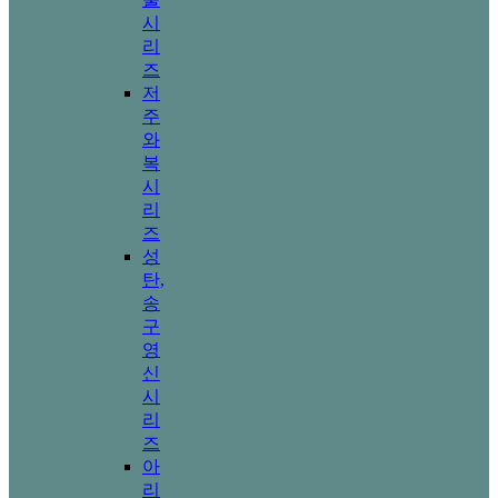
시
리
즈
저
주
와
복
시
리
즈
성
탄,
송
구
영
신
시
리
즈
아
리