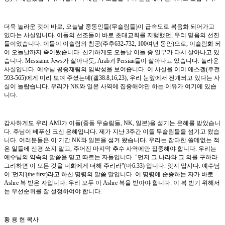
더욱 놀라운 것이 바로, 오늘날 중동인들(무슬림들)이 급속도로 복음화 되어가고
있다는 사실입니다. 이들의 선조들이 바로 초대교회를 지탱했던, 우리 믿음의 선진
들이었습니다. 이들이 이슬람의 침공(주후632-732, 100여년 동안)으로, 이슬람화 되
어 오늘날까지 죽어왔습니다. 신기하게도 오늘날 이들 중 일부가 다시 살아나고 있
습니다. Messianic Jews가 살아나듯, Arab과 Persian들이 살아나고 있습니다. 놀라운
사실입니다. 예수님 공중재림의 임박성을 보여줍니다. 이 사실을 이미 에스겔(주전
593-565)에게 미리 보여 주셨는데(겔38:8,16,23), 우리 눈앞에서 전개되고 있다는 사
실이 놀랍습니다. 우리가 NK와 일본 사역에 집중해야만 하는 이유가 여기에 있습
니다.
감사하게도 우리 AMI가 이들(중동 무슬림들, NK, 일본)을 섬기는 은혜를 받았습니
다. 주님이 베푸신 크신 은혜입니다. 제가 지난 3주간 이들 무슬림들을 섬기고 왔습
니다. 여러분들은 이 기간 NK와 일본을 섬겨 왔습니다. 우리는 잡다한 쓸데없는 적
은 일들에 신경 쓰지 말고, 주어진 마지막 추수 사역에만 집중해야 합니다. 우리는
예수님의 약속의 말씀을 믿고 따르는 자들입니다. "먼저 그 나라와 그 의를 구하라.
그리하면 이 모든 것을 너희에게 더해 주리라"(마6:33) 입니다. 잊지 맙시다. 예수님
이 '먼저'(the first)라고 하신 명령의 말씀 말입니다. 이 명령에 순종하는 자가 바로
Ashre 복 받은 자입니다. 우리 모두 이 Ashre 복을 받아야 합니다. 이 복 받기 위해서
는 우선순위를 잘 설정하여야 합니다.
황 용 현 목사