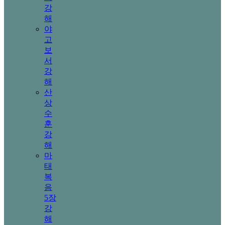
강
해
야
고
보
서
강
해
산
상
수
훈
강
해
마
태
복
음
5장
강
해