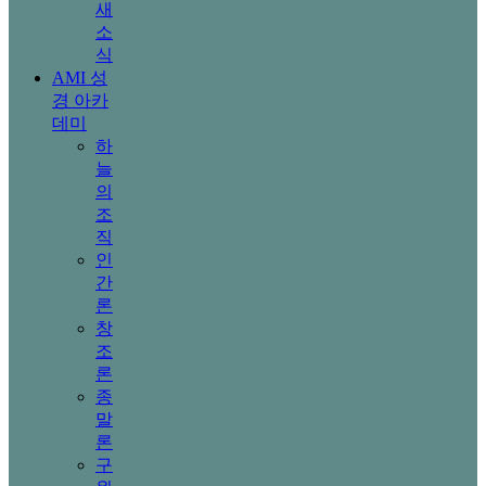
새
소
식
AMI 성
경 아카
데미
하
늘
의
조
직
인
간
론
창
조
론
종
말
론
구