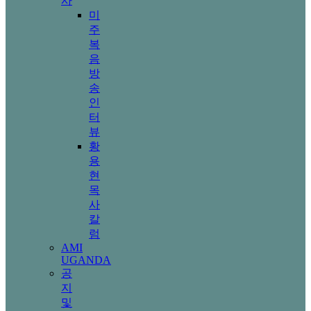
사
미
주
복
음
방
송
인
터
뷰
황
용
현
목
사
칼
럼
AMI
UGANDA
공
지
및