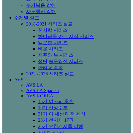
누가복음 강해
사도행전 강해
주제별 설교
2018-2021 시리즈 설교
천사학 시리즈
하나님을 아는 지식 시리즈
엘로힘 시리즈
바울 시리즈
저주와 복 시리즈
성탄,송구영신 시리즈
아리랑 족속
2022 -2026 시리즈 설교
AVS
AVS LA
AVS LA Spanish
AVS KOREA
15기 여자의 후손
19기 산상수훈
21기 이 세상과 저 세상
23기 선지서 17권
25기 요한계시록 강해
26 ENGLISH