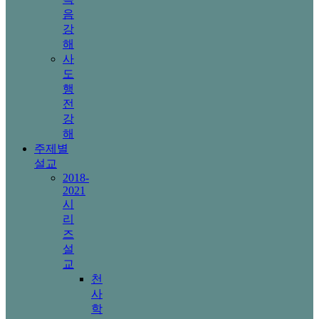
음
강
해
사
도
행
전
강
해
주제별
설교
2018-
2021
시
리
즈
설
교
천
사
학