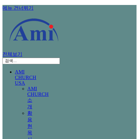
메뉴 건너뛰기
전체보기
AMI
CHURCH
USA
AMI
CHURCH
소
개
황
용
현
목