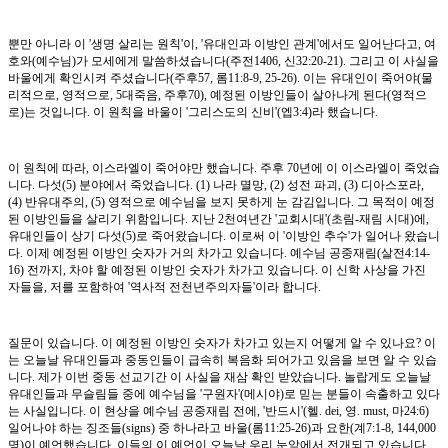
뿐만 아니라 이 '생명 살리는 원칙'이, '유대인과 이방인 관계'에서도 일어난다고, 여
호와(예수님)가 모세에게 말씀하셨습니다(주전1406, 신32:20-21). 그리고 이 사실을
바울에게 확인시켜 주셨습니다(주후57, 롬11:8-9, 25-26). 이는 유대인이 죽어야(물
리적으로, 영적으로, 5대죽음, 주후70), 예정된 이방인들이 살아나게 된다(영적으
로)는 것입니다. 이 원칙을 바울이 '그리스도의 신비'(엡3:4)라 했습니다.
이 원칙에 따라, 이스라엘이 죽어야만 했습니다. 주후 70년에 이 이스라엘이 죽었습
니다. 다섯(5) 분야에서 죽었습니다. (1) 나라 멸망, (2) 성전 파괴, (3) 디아스포라,
(4) 반유대주의, (5) 영적으로 예수님을 보지 못하게 눈 감김입니다. 그 목적이 예정
된 이방인들을 살리기 위함입니다. 지난 2천여년간 '교회시대'(초림-재림 시대)에,
유대인들이 상기 다섯(5)로 죽어왔습니다. 이로써 이 '이방인 추수'가 일어나 왔습니
다. 이제 예정된 이방인 숫자가 거의 차가고 있습니다. 예수님 공중재림(살전4:14-
16) 전까지, 차야 할 예정된 이방인 숫자가 차가고 있습니다. 이 신학 사상을 가진
자들을, 저를 포함하여 '역사적 전천년주의자들'이라 합니다.
질문이 있습니다. 이 예정된 이방인 숫자가 차가고 있는지 어떻게 알 수 있나요? 이
는 오늘날 유대인들과 중동인들이 급속히 복음화 되어가고 있음을 보면 알 수 있습
니다. 제가 이번 중동 선교기간 이 사실을 재삼 확인 받았습니다. 놀랍게도 오늘날
유대인들과 무슬림들 중에 예수님을 '구원자'(메시야)로 믿는 분들이 속출하고 있다
는 사실입니다. 이 현상을 예수님 공중재림 전에, '반드시'(헬. dei, 영. must, 마24:6)
일어나야 하는 징조들(signs) 중 하나라고 바울(롬11:25-26)과 요한(계7:1-8, 144,000
명)이 예언했습니다. 이들의 이 예언이 오늘날 우리 눈앞에서 전개되고 있습니다.