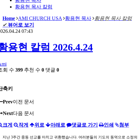
황용현 목사
황용현 목사 칼럼
Home
AMI CHURCH USA
황용현 목사
황용현 목사 칼럼
✔
뷰어로 보기
026.04.24 07:43
황용현 칼럼 2026.4.24
Ami
조회 수
399
추천 수
0
댓글
0
단축키
Prev
이전 문서
Next
다음 문서
크게
작게
위로
아래로
댓글로 가기
인쇄
첨부
지난 3주간 중동 선교를 마치고 귀환했습니다. 여러분들의 기도의 동역으로 소정의