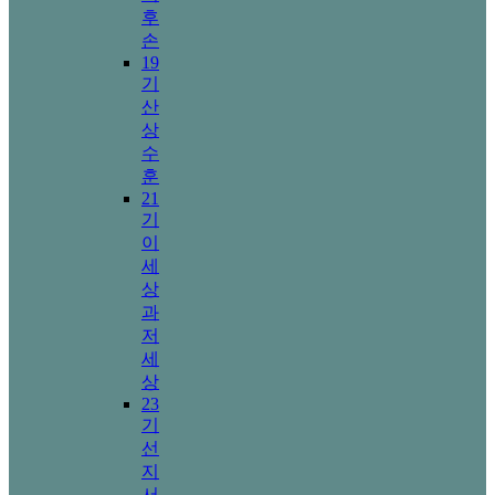
후
손
19
기
산
상
수
훈
21
기
이
세
상
과
저
세
상
23
기
선
지
서