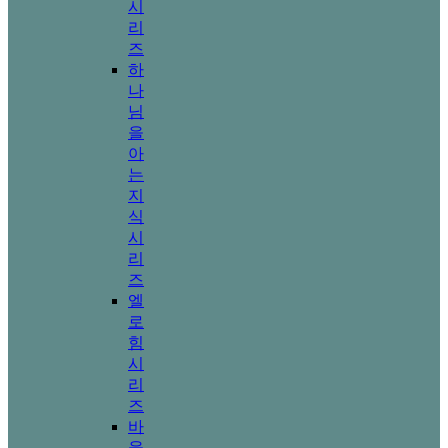
시
리
즈
하
나
님
을
아
는
지
식
시
리
즈
엘
로
힘
시
리
즈
바
울