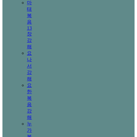
마
태
복
음
13
장
강
해
요
나
서
강
해
요
한
복
음
강
해
누
가
복