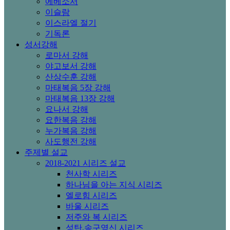
에베소서
이슬람
이스라엘 절기
기독론
성서강해
로마서 강해
야고보서 강해
산상수훈 강해
마태복음 5장 강해
마태복음 13장 강해
요나서 강해
요한복음 강해
누가복음 강해
사도행전 강해
주제별 설교
2018-2021 시리즈 설교
천사학 시리즈
하나님을 아는 지식 시리즈
엘로힘 시리즈
바울 시리즈
저주와 복 시리즈
성탄,송구영신 시리즈