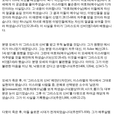
모세가 120세 되었을 때였습니다. 죽기 직전입니다. 드디어 여호와(예수님)께서 모
세에게 이 궁금증을 풀어주셨습니다. 이스라엘의 불순종이 여호와(예수님)의 디자
인이라는 사실입니다. 그 내용이 이러합니다. "여호와(예수님)께서 이들에게 자신
의 얼굴을 숨길 것이라 하셨습니다. 그 결과 이들이 예수님 대신, 이방신들을 섬길
것이라 하셨습니다. 이 때문에 이들이 신명기 28:15-68의 저주를 받을 것이라 하셨
습니다. 대신 하나님의 자녀로 예정된 이방인들에게는 자신의 얼굴을 보여줄 것이
라 하셨습니다”(신32:20-43). 이 사실을 우리가 '그리스도의 신비'(엡3:4)라 배웠습니
다.
분명 모세가 이 '그리스도의 신비'를 받고 무척 놀랬을 것입니다. 그가 원했던 메시
지가 아니었기 때문입니다. 그는 분명 이스라엘이 저주 대신, 이 Ashre 복(신28:1-
14) 받기를 원했을 것입니다. 그런데 여호와(예수님)께서 이 모세에게 이스라엘이
저주받을 것을 예언하게 하셨습니다(신32:20-43). 이것을 바울이 '그리스도의 신
비'(엡3:4)라 했습니다. 분명 모세의 마음이 불편했을 것입니다. 아마도 그가 이런
불편한 마음을 지닌 채, 낙원으로 갔다고 생각합니다(주전1406, 120세, 신34:5-7).
모세가 죽은 후, 이 '그리스도의 신비' 예언(디자인)이, 이스라엘의 역사에서 그대로
실현되어 왔습니다. 이스라엘 사람들 중, 은혜로 선택받은 소수의 '남은자
들'(remnants)만, 여호와(예수님)를 보게 하셨습니다(왕상19:18; 사1:9; 롬11:5). 대부
분은 눈이 감기었습니다. 그후 이 '그리스도의 신비'를 다윗으로 하여금 깨닫게 하
셨습니다. 그가 이 사실을 기록했습니다(주전1,000, 시69:22-23).
다윗이 죽은 후, 아들 솔로몬 시대가 전개되었습니다(주전971-930). 그가 예루살렘