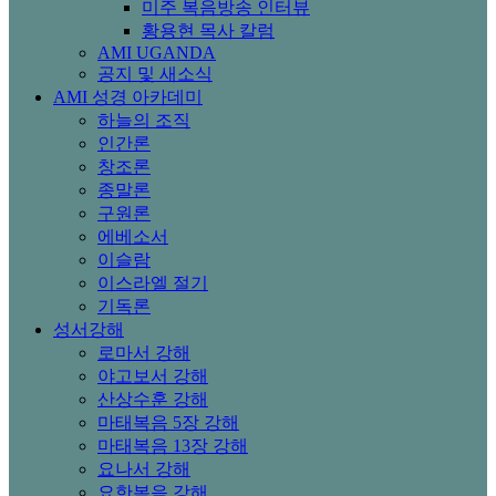
미주 복음방송 인터뷰
황용현 목사 칼럼
AMI UGANDA
공지 및 새소식
AMI 성경 아카데미
하늘의 조직
인간론
창조론
종말론
구원론
에베소서
이슬람
이스라엘 절기
기독론
성서강해
로마서 강해
야고보서 강해
산상수훈 강해
마태복음 5장 강해
마태복음 13장 강해
요나서 강해
요한복음 강해