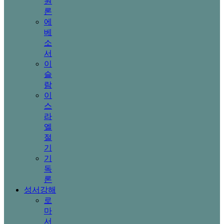
원
론
에
베
소
서
이
슬
람
이
스
라
엘
절
기
기
독
론
성서강해
로
마
서