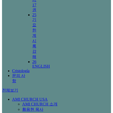
17
권
25
기
요
한
계
시
록
강
해
26
ENGLISH
Cristología
문의 사
항
전체보기
AMI CHURCH USA
AMI CHURCH 소개
황용현 목사