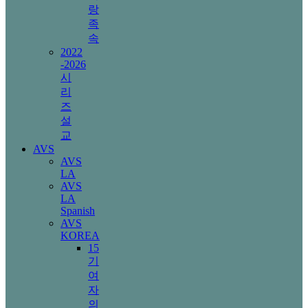
랑
족
속
2022
-2026
시
리
즈
설
교
AVS
AVS
LA
AVS
LA
Spanish
AVS
KOREA
15
기
여
자
의