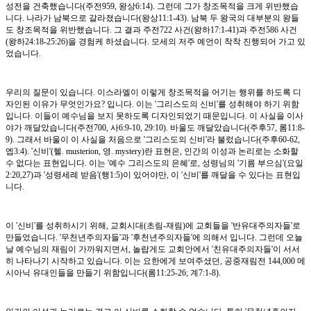
성전을 건축했습니다(주전959, 왕상6:14). 그런데 그가 창조목적을 크게 위반했습
니다. 나라가 남북으로 갈라졌습니다(왕상11:1-43). 남북 두 왕국의 대부분의 왕들
도 창조목적을 위반했습니다. 그 결과 주전722 사건(왕하17:1-41)과 주전586 사건
(왕하24:18-25:26)을 경험케 하셨습니다. 모세의 저주 예언이 착착 진행되어 가고 있
었습니다.
우리의 질문이 있습니다. 이스라엘이 이렇게 창조목적을 어기는 행위를 하도록 디
자인된 이유가 무엇인가요? 입니다. 이는 '그리스도의 신비'를 성취해야 하기 위함
입니다. 이들이 예수님을 보지 못하도록 디자인되었기 때문입니다. 이 사실을 이사
야가 깨달았습니다(주전700, 사6:9-10, 29:10). 바울도 깨달았습니다(주후57, 롬11:8-
9). 그래서 바울이 이 사실을 처음으로 '그리스도의 신비'라 불렀습니다(주후60-62,
엡3:4). '신비'(헬. musterion, 영. mystery)란 표현은, 인간의 이성과 논리로는 소화할
수 없다는 표현입니다. 이는 '예수 그리스도의 은혜'로, 성령님의 '기름 부으심'(요일
2:20,27)과 '성령세례 받음'(행1:5)이 있어야만, 이 '신비'를 깨달을 수 있다는 표현입
니다.
이 '신비'를 성취하시기 위해, 교회시대(초림-재림)에 교회들을 '반유대주의자들'로
만들었습니다. '무천년주의자들'과 '후천년주의자들'에 의해서 입니다. 그런데 오늘
날 예수님의 재림이 가까워지면서, 놀랍게도 교회안에서 '친유대주의자들'이 서서
히 나타나기 시작하고 있습니다. 이는 요한에게 보여주셨던, 공중재림전 144,000 메
시아닉 유대인들을 만들기 위함입니다(롬11:25-26; 계7:1-8).