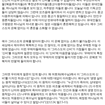
인간의 이성과 논리로는 결코 이 신비를 소화할 수 없습니다. 특히 '무천년주의자
들'(복음주의자들)과 '후천년주의자들'(종교다원주의자들)입니다. 이들은 유대인들
을, 하나님의 자녀들로 보지 않고, 저주받은 자들로 봅니다. 오늘날 이런 기독교인
들이 상당히 많습니다. 그런데 요즈음에 들어와서 이 사상이 변하고 있습니다. 종교
다원주의자들에 의해서 입니다. 모든 종교가 동일하다고 보는 자들입니다. 만인구
원론자들입니다. 이들은 이제 더이상 반유대주의를 말하지 않습니다. 유대인들도
구원받은 하나님의 자녀로 봅니다. 많은 사람들이 혼돈해하고 있습니다. 예수 그리
스도의 은혜 없이는 이 혼돈을 소화할 수 없습니다.
예수 그리스도의 은혜를 받아야 합니다. 이 은혜 없이는 소화가 불가능합니다. 이
세상에서 제아무리 똑똑하고 아는 것 많아도, 이 은혜 없이는 한낮 우매한 자일 수
밖에 없습니다. 이런 우매자들에게는 이 '그리스도의 신비'가 거침돌이 됩니다. 이
'신비'를 의심하며 질문만 던집니다. 이 '신비'에 마음문을 닫습니다. '우매자'의 특징
입니다. 그러므로 독자 모두는 이 '우매자의 반열'에 들어가면 안됩니다. 은혜로 '지
혜자의 반열'에 들어와야 합니다.
그러면 우리에게 질문이 있게 됩니다. 왜 여호와(예수님)께서 이 '그리스도의 신
비'를 디자인 하셨나요? 입니다. 이에 대한 대답이 이러합니다. 예수님의 '생명 살리
는 원칙' 때문입니다(요12:24). 이 원칙이 이러합니다. "누군가가 죽어야, 상대방이
살아난다는 원칙"입니다. 이 원칙이 모든 피조물 세계에서 적용됩니다. (1) 수컷의
정자가 난자와 결합하여 죽어야 생명이 나옵니다. 인간과 동물 사회의 생명 만드는
원칙입니다. (2) 나무와 꽃들에게도 이 원칙이 적용됩니다. (3) 이 원칙이 영적 세계
에서도 적용된다고 예수님이 말씀하셨습니다. "자신이 죽어야, 예정된 하나님의 자
녀들이 살아날 수 있다고 말입니다"(요12:24; 빌2:5-11).