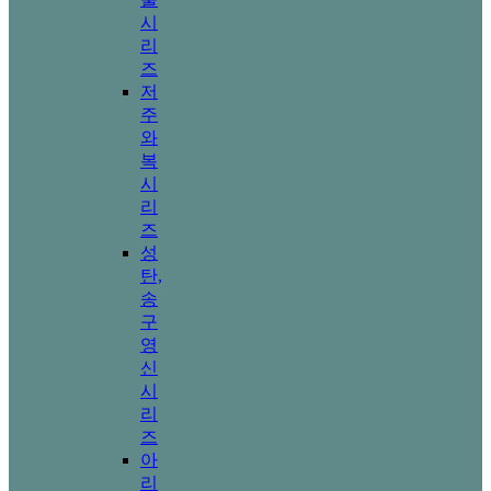
시
리
즈
저
주
와
복
시
리
즈
성
탄,
송
구
영
신
시
리
즈
아
리