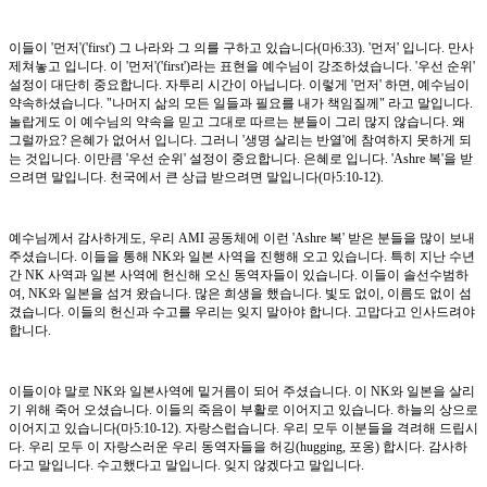
이들이 '먼저'('first') 그 나라와 그 의를 구하고 있습니다(마6:33). '먼저' 입니다. 만사
제쳐놓고 입니다. 이 '먼저'('first')라는 표현을 예수님이 강조하셨습니다. '우선 순위'
설정이 대단히 중요합니다. 자투리 시간이 아닙니다. 이렇게 '먼저' 하면, 예수님이
약속하셨습니다. "나머지 삶의 모든 일들과 필요를 내가 책임질께" 라고 말입니다.
놀랍게도 이 예수님의 약속을 믿고 그대로 따르는 분들이 그리 많지 않습니다. 왜
그럴까요? 은혜가 없어서 입니다. 그러니 '생명 살리는 반열'에 참여하지 못하게 되
는 것입니다. 이만큼 '우선 순위' 설정이 중요합니다. 은혜로 입니다. 'Ashre 복'을 받
으려면 말입니다. 천국에서 큰 상급 받으려면 말입니다(마5:10-12).
예수님께서 감사하게도, 우리 AMI 공동체에 이런 'Ashre 복' 받은 분들을 많이 보내
주셨습니다. 이들을 통해 NK와 일본 사역을 진행해 오고 있습니다. 특히 지난 수년
간 NK 사역과 일본 사역에 헌신해 오신 동역자들이 있습니다. 이들이 솔선수범하
여, NK와 일본을 섬겨 왔습니다. 많은 희생을 했습니다. 빛도 없이, 이름도 없이 섬
겼습니다. 이들의 헌신과 수고를 우리는 잊지 말아야 합니다. 고맙다고 인사드려야
합니다.
이들이야 말로 NK와 일본사역에 밑거름이 되어 주셨습니다. 이 NK와 일본을 살리
기 위해 죽어 오셨습니다. 이들의 죽음이 부활로 이어지고 있습니다. 하늘의 상으로
이어지고 있습니다(마5:10-12). 자랑스럽습니다. 우리 모두 이분들을 격려해 드립시
다. 우리 모두 이 자랑스러운 우리 동역자들을 허깅(hugging, 포옹) 합시다. 감사하
다고 말입니다. 수고했다고 말입니다. 잊지 않겠다고 말입니다.