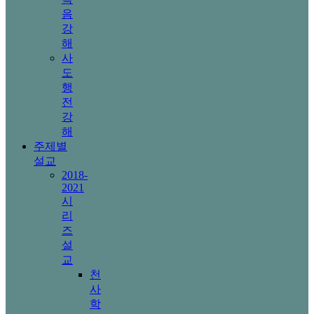
음
강
해
사
도
행
전
강
해
주제별
설교
2018-
2021
시
리
즈
설
교
천
사
학