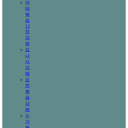
마
태
복
음
13
장
강
해
요
나
서
강
해
요
한
복
음
강
해
누
가
복