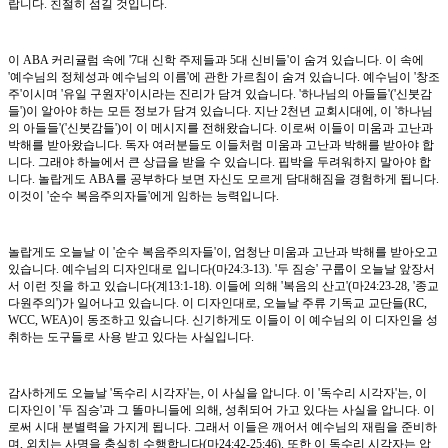
랍니다. 친절히 섬길 것입니다.
이 ABA 커리귤럼 속에 '7대 신학 주제들과 5대 신비들'이 숨겨 있습니다. 이 속에
'예수님의 정체성과 예수님의 이름'에 관한 가르침이 숨겨 있습니다. 예수님이 '창조
주'이시며 '유일 구원자'이시라는 진리가 담겨 있습니다. '하나님의 아들들'('신붓감
들')이 알아야 하는 모든 정보가 담겨 있습니다. 지난 2천년 교회시대에, 이 '하나님
의 아들들'('신붓감들')이 이 메시지를 전해왔습니다. 이로써 이들이 미움과 고난과
박해를 받아왔습니다. 독자 여러분들도 이들처럼 미움과 고난과 박해를 받아야 합
니다. 그래야 하늘에서 큰 상급을 받을 수 있습니다. 핍박을 두려워하지 말아야 합
니다. 놀랍게도 ABA를 공부하다 보면 자신도 모르게 담대해짐을 경험하게 됩니다.
이것이 '순수 복음주의자들'에게 임하는 능력입니다.
놀랍게도 오늘날 이 '순수 복음주의자들'이, 엄청난 미움과 고난과 박해를 받아오고
있습니다. 예수님의 디자인대로 입니다(마24:3-13). '두 짐승' 구룹이 오늘날 앞장서
서 이런 짓을 하고 있습니다(계13:1-18). 이들에 의해 '복음의 산고'(마24:23-28, '종교
다원주의')가 일어나고 있습니다. 이 디자인대로, 오늘날 주류 기독교 교단들(RC,
WCC, WEA)이 동조하고 있습니다. 신기하게도 이들이 이 예수님의 이 디자인을 성
취하는 도구들로 사용 받고 있다는 사실입니다.
감사하게도 오늘날 '독수리 시각자'는, 이 사실을 압니다. 이 '독수리 시각자'는, 이
디자인이 '두 짐승'과 그 똘마니들에 의해, 성취되어 가고 있다는 사실을 압니다. 이
로써 시대 분별력을 가지게 됩니다. 그래서 이들은 깨어서 예수님의 재림을 준비하
며, 외치는 사명을 충실히 수행합니다(마24:42-25:46). 또한 이 독수리 시각자는 압