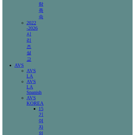
랑
족
속
2022
-2026
시
리
즈
설
교
AVS
AVS
LA
AVS
LA
Spanish
AVS
KOREA
15
기
여
자
의