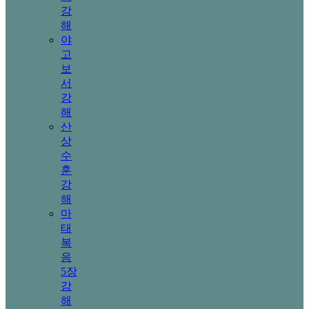
강
해
야
고
보
서
강
해
산
상
수
훈
강
해
마
태
복
음
5장
강
해