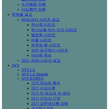
누가복음 강해
사도행전 강해
주제별 설교
2018-2021 시리즈 설교
천사학 시리즈
하나님을 아는 지식 시리즈
엘로힘 시리즈
바울 시리즈
저주와 복 시리즈
성탄,송구영신 시리즈
아리랑 족속
2022 -2026 시리즈 설교
AVS
AVS LA
AVS LA Spanish
AVS KOREA
15기 여자의 후손
19기 산상수훈
21기 이 세상과 저 세상
23기 선지서 17권
25기 요한계시록 강해
26 ENGLISH