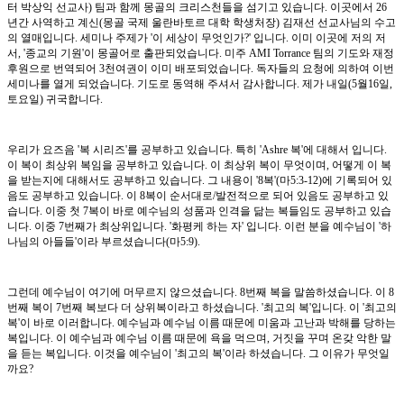
터 박상익 선교사) 팀과 함께 몽골의 크리스천들을 섬기고 있습니다. 이곳에서 26
년간 사역하고 계신(몽골 국제 울란바토르 대학 학생처장) 김재선 선교사님의 수고
의 열매입니다. 세미나 주제가 '이 세상이 무엇인가?' 입니다. 이미 이곳에 저의 저
서, '종교의 기원'이 몽골어로 출판되었습니다. 미주 AMI Torrance 팀의 기도와 재정
후원으로 번역되어 3천여권이 이미 배포되었습니다. 독자들의 요청에 의하여 이번
세미나를 열게 되었습니다. 기도로 동역해 주셔서 감사합니다. 제가 내일(5월16일,
토요일) 귀국합니다.
우리가 요즈음 '복 시리즈'를 공부하고 있습니다. 특히 'Ashre 복'에 대해서 입니다.
이 복이 최상위 복임을 공부하고 있습니다. 이 최상위 복이 무엇이며, 어떻게 이 복
을 받는지에 대해서도 공부하고 있습니다. 그 내용이 '8복'(마5:3-12)에 기록되어 있
음도 공부하고 있습니다. 이 8복이 순서대로/발전적으로 되어 있음도 공부하고 있
습니다. 이중 첫 7복이 바로 예수님의 성품과 인격을 닮는 복들임도 공부하고 있습
니다. 이중 7번째가 최상위입니다. '화평케 하는 자' 입니다. 이런 분을 예수님이 '하
나님의 아들들'이라 부르셨습니다(마5:9).
그런데 예수님이 여기에 머무르지 않으셨습니다. 8번째 복을 말씀하셨습니다. 이 8
번째 복이 7번째 복보다 더 상위복이라고 하셨습니다. '최고의 복'입니다. 이 '최고의
복'이 바로 이러합니다. 예수님과 예수님 이름 때문에 미움과 고난과 박해를 당하는
복입니다. 이 예수님과 예수님 이름 때문에 욕을 먹으며, 거짓을 꾸며 온갖 악한 말
을 듣는 복입니다. 이것을 예수님이 '최고의 복'이라 하셨습니다. 그 이유가 무엇일
까요?