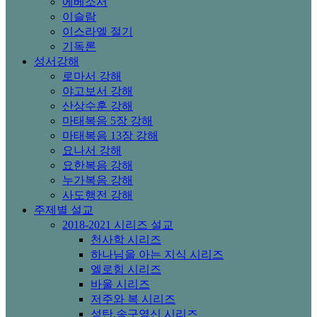
에베소서
이슬람
이스라엘 절기
기독론
성서강해
로마서 강해
야고보서 강해
산상수훈 강해
마태복음 5장 강해
마태복음 13장 강해
요나서 강해
요한복음 강해
누가복음 강해
사도행전 강해
주제별 설교
2018-2021 시리즈 설교
천사학 시리즈
하나님을 아는 지식 시리즈
엘로힘 시리즈
바울 시리즈
저주와 복 시리즈
성탄,송구영신 시리즈