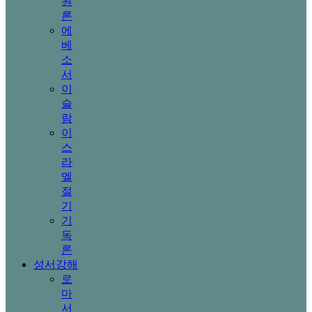
원
론
에
베
소
서
이
슬
람
이
스
라
엘
절
기
기
독
론
성서강해
로
마
서