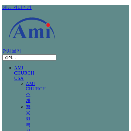
메뉴 건너뛰기
전체보기
AMI
CHURCH
USA
AMI
CHURCH
소
개
황
용
현
목