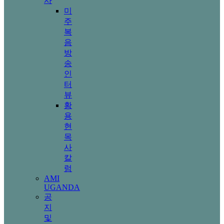
사
미
주
복
음
방
송
인
터
뷰
황
용
현
목
사
칼
럼
AMI
UGANDA
공
지
및