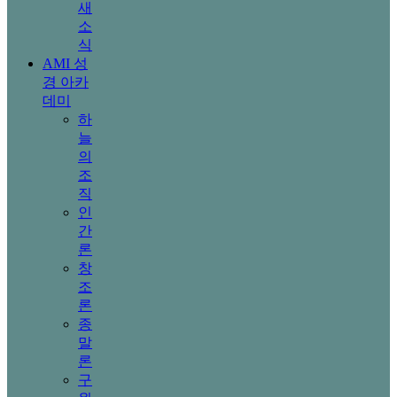
새
소
식
AMI 성
경 아카
데미
하
늘
의
조
직
인
간
론
창
조
론
종
말
론
구