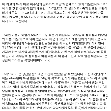
이 '최고의 복'이 바로 '예수님의 십자가의 죽음'과 연계되어 있기 때문입니다. "죽어
야 부활(생명 살림)이 있기 때문입니다"(요12:24-26; 빌2:5-11). 죽지 않으면 부활이
없기 때문입니다. 그래서 예수님이 의도적으로 7번째 복을 받은 '하나님의 아들
들'('신붓감들')을 죽게 디자인 하셨습니다. 이들이 죽어야 주변 영적 자녀들이 살아
나게 되어 있습니다.
그러면 이들이 어떻게 죽나요? 그냥 죽는 게 아닙니다. '예수님의 정체성과 예수님
의 이름' 때문에 죽게 되어 있습니다. 미움과 고난과 박해를 당하게 되어 있습니다.
이것이 '하나님의 아들들'('신붓감들')을 향한 예수님의 디자인입니다. 다시 말해
‘#1-#7의 복'('예수님의 인격과 성품 복', '하나님의 아들 복')을 받은 분들이 반드시
거쳐야 하는 마지막 과정('#8번째 복') 입니다. 이 #8번째 복이 바로 '십자가의 죽음
복'입니다. 예수님의 정체성과 이름 때문에, 미움과 고난과 박해 받는 복입니다. 큰
상급이 따라오는 복입니다(마5:10-12).
그러므로 이 큰 상급을 받으려면 조건이 있음을 알 수 있습니다. 어떤 조건인가요?
이는 '#1-#7번째 복'을 받은 후, '#8번째 복'까지 받아야 하는 조건입니다. 이 '#8번째
복'이 바로 '예수님의 정체성과 예수님의 이름' 때문에, 미움/고난/박해 받는 복입니
다. 다시 말해 '십자가 죽음의 복'입니다. 이 복을 받기 위해서는 우리가 우선 이 '예
수님의 정체성과 그 이름'을 알아야 합니다. 예수님에 대한 지식과 명철과 지혜가
있어야 합니다. 감사하게도 우리 AMI가 이것을 예비하고 있습니다. ABA 커리큘럼
에서 입니다. 이 속에 '7대 신학 주제들과 5대 신비들'이 숨겨 있습니다. 많은 분들이
이 ABA(Ami Bible Academy)에 등록하여 공부하고 있습니다. 많은 혜택을 받고 있
습니다. 혹시 등록 안 하신 분이 계시면 담당자(010 3281 4810)에게 연락하시길 바