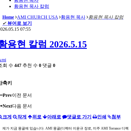
황용현 목사
황용현 목사 칼럼
Home
AMI CHURCH USA
황용현 목사
황용현 목사 칼럼
✔
뷰어로 보기
026.05.15 07:55
황용현 칼럼 2026.5.15
Ami
조회 수
447
추천 수
0
댓글
0
단축키
Prev
이전 문서
Next
다음 문서
크게
작게
위로
아래로
댓글로 가기
인쇄
첨부
제가 지금 몽골에 있습니다. AMI 몽골(디렉터 이윤규 장로, 미주 AMI Torrance 디렉