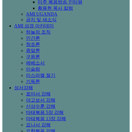
미주 복음방송 인터뷰
황용현 목사 칼럼
AMI UGANDA
공지 및 새소식
AMI 성경 아카데미
하늘의 조직
인간론
창조론
종말론
구원론
에베소서
이슬람
이스라엘 절기
기독론
성서강해
로마서 강해
야고보서 강해
산상수훈 강해
마태복음 5장 강해
마태복음 13장 강해
요나서 강해
요한복음 강해