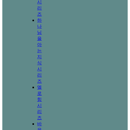
시
리
즈
하
나
님
을
아
는
지
식
시
리
즈
엘
로
힘
시
리
즈
바
울