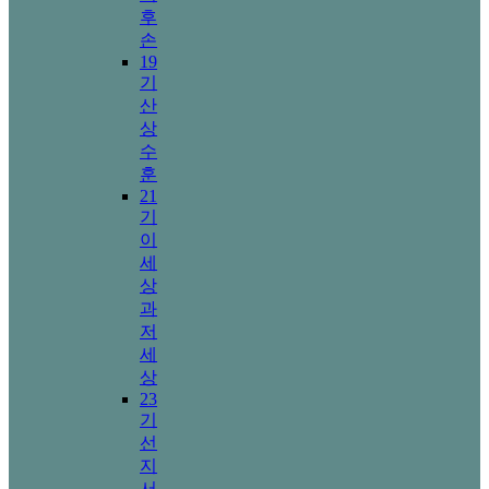
후
손
19
기
산
상
수
훈
21
기
이
세
상
과
저
세
상
23
기
선
지
서