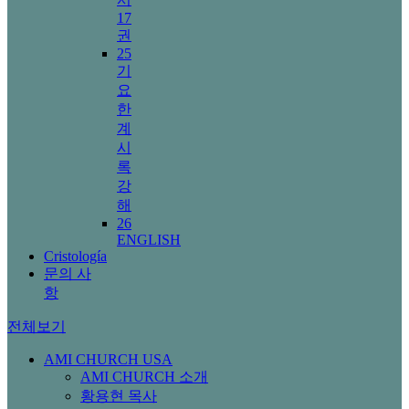
17
권
25
기
요
한
계
시
록
강
해
26
ENGLISH
Cristología
문의 사
항
전체보기
AMI CHURCH USA
AMI CHURCH 소개
황용현 목사