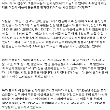
니다. 이 '두 짐승'과 그 똘마니들이 언제 용도폐기 되는지도 압니다. 예수님의 지상
재림 직전에 이들이 불못으로 던져질 것이라는 사실 말입니다(계19:20).
오늘날 이 '복음의 산고'로 인해, 많은 크리스천들이 미혹 받아(마24:4-5), 실족 당하
고 있습니다(마24:10). 이들이 구원을 상실 받고 있습니다(출32:32-33; 삼상7:15; 마
24:23-28; 롬9:3; 고전9:27, 10:1-15; 계3:1-6). 우리는 이들이 실족 당하지 않도록 도와
야 합니다. 우리의 질문이 있습니다. 누가 이들이 실족 당하지 않도록 도울 수 있나
요? 모든 크리스천들인가요? 아닙니다. 그러면 어떤 크리스천들이 이들을 도울 수
있나요? 8복의 크리스천들입니다. 이들이야 말로 예수님의 성품과 인격으로 성화
된 분들입니다(#1-#7복 소유자들). '하나님의 아들들'(마5:9, '신붓감들') 입니다.
이런 분들에게 은혜를 베푸십니다. '자기 십자가를 지도록'(마5:10-12, 16:24-28, 미
움, 고난, 박해 받도록) 말입니다. '생명 살리는 분'(요12:24-26)이 되도록 말입니다.
'예수님의 모델'(빌2:5-11)의 삶을 살도록 말입니다. '소금'(마5:13)이 되도록 말입니
다. 나의 재물, 시간, 탈렌트를 바칩니다. 내가 잘나서가 아닙니다. 운이 좋아서도 아
닙니다. 예수 그리스도의 은혜로 입니다.
독자 모두가 이 은혜를 받아야 합니다. 그 이유가 무엇입니까? 오늘날 수없는 크리
스천들이 실족 되어 구원을 상실하고 있기 때문입니다. 그러므로 우리 모두가 생명
살리는 자 되어야 합니다. 예수님의 신부가 되려면 말입니다. 이를 위해 우리가
ABA를 통해, 이런 신붓감 되기를 예비하고 있습니다. 감사하게도 많은 신붓감 후
보생들이 만들어지고 있습니다.