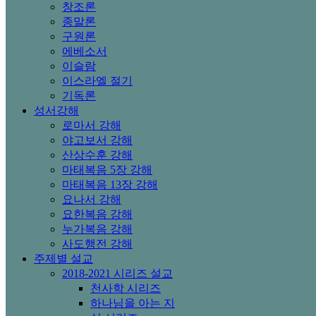
창조론
종말론
구원론
에베소서
이슬람
이스라엘 절기
기독론
성서강해
로마서 강해
야고보서 강해
산상수훈 강해
마태복음 5장 강해
마태복음 13장 강해
요나서 강해
요한복음 강해
누가복음 강해
사도행전 강해
주제별 설교
2018-2021 시리즈 설교
천사학 시리즈
하나님을 아는 지