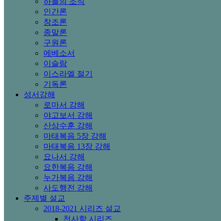
하늘의 조직
인간론
창조론
종말론
구원론
에베소서
이슬람
이스라엘 절기
기독론
성서강해
로마서 강해
야고보서 강해
산상수훈 강해
마태복음 5장 강해
마태복음 13장 강해
요나서 강해
요한복음 강해
누가복음 강해
사도행전 강해
주제별 설교
2018-2021 시리즈 설교
천사학 시리즈