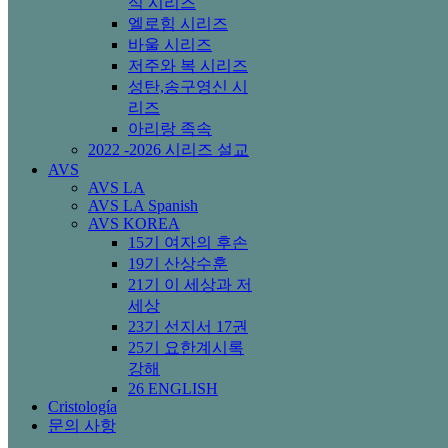
식 시리즈
엘로힘 시리즈
바울 시리즈
저주와 복 시리즈
성탄,송구영신 시
리즈
아리랑 족속
2022 -2026 시리즈 설교
AVS
AVS LA
AVS LA Spanish
AVS KOREA
15기 여자의 후손
19기 산상수훈
21기 이 세상과 저
세상
23기 선지서 17권
25기 요한계시록
강해
26 ENGLISH
Cristología
문의 사항