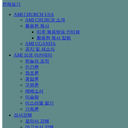
전체보기
AMI CHURCH USA
AMI CHURCH 소개
황용현 목사
미주 복음방송 인터뷰
황용현 목사 칼럼
AMI UGANDA
공지 및 새소식
AMI 성경 아카데미
하늘의 조직
인간론
창조론
종말론
구원론
에베소서
이슬람
이스라엘 절기
기독론
성서강해
로마서 강해
야고보서 강해